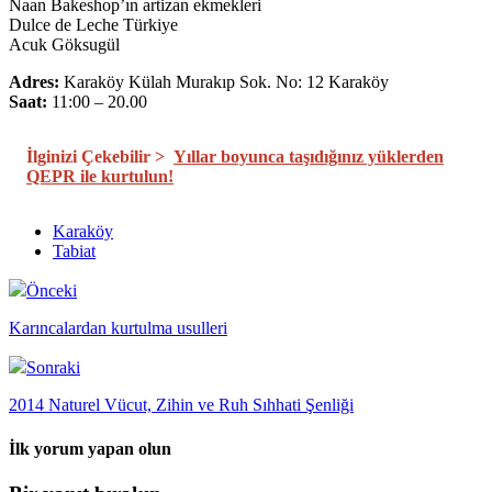
Naan Bakeshop’ın artizan ekmekleri
Dulce de Leche Türkiye
Acuk Göksugül
Adres:
Karaköy Külah Murakıp Sok. No: 12 Karaköy
Saat:
11:00 – 20.00
İlginizi Çekebilir >
Yıllar boyunca taşıdığınız yüklerden
QEPR ile kurtulun!
Karaköy
Tabiat
Önceki
Karıncalardan kurtulma usulleri
Sonraki
2014 Naturel Vücut, Zihin ve Ruh Sıhhati Şenliği
İlk yorum yapan olun