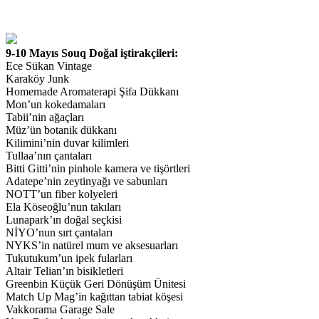
9-10 Mayıs Souq Doğal iştirakçileri:
Ece Sükan Vintage
Karaköy Junk
Homemade Aromaterapi Şifa Dükkanı
Mon’un kokedamaları
Tabii’nin ağaçları
Müz’ün botanik dükkanı
Kilimini’nin duvar kilimleri
Tullaa’nın çantaları
Bitti Gitti’nin pinhole kamera ve tişörtleri
Adatepe’nin zeytinyağı ve sabunları
NOTT’un fiber kolyeleri
Ela Köseoğlu’nun takıları
Lunapark’ın doğal seçkisi
NİYO’nun sırt çantaları
NYKS’in natürel mum ve aksesuarları
Tukutukum’un ipek fularları
Altair Telian’ın bisikletleri
Greenbin Küçük Geri Dönüşüm Ünitesi
Match Up Mag’in kağıttan tabiat köşesi
Vakkorama Garage Sale