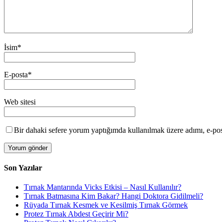
İsim
*
E-posta
*
Web sitesi
Bir dahaki sefere yorum yaptığımda kullanılmak üzere adımı, e-post
Son Yazılar
Tırnak Mantarında Vicks Etkisi – Nasıl Kullanılır?
Tırnak Batmasına Kim Bakar? Hangi Doktora Gidilmeli?
Rüyada Tırnak Kesmek ve Kesilmiş Tırnak Görmek
Protez Tırnak Abdest Geçirir Mi?