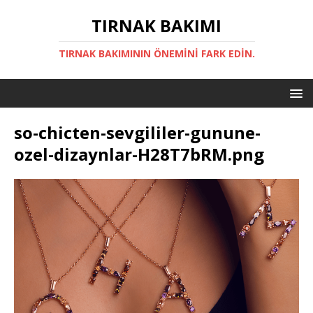
TIRNAK BAKIMI
TIRNAK BAKIMININ ÖNEMINI FARK EDIN.
so-chicten-sevgililer-gunune-
ozel-dizaynlar-H28T7bRM.png