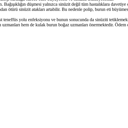
 Bağışıklığın düşmesi yalnızca sinüzit değil tüm hastalıklara davetiye 
n ötürü sinüzit atakları artabilir. Bu nedenle polip, burun eti büyüme
üst teneffüs yolu enfeksiyonu ve bunun sonucunda da sinüziti tetiklemekt
ı uzmanları hem de kulak burun boğaz uzmanları önermektedir. Ödem çöz