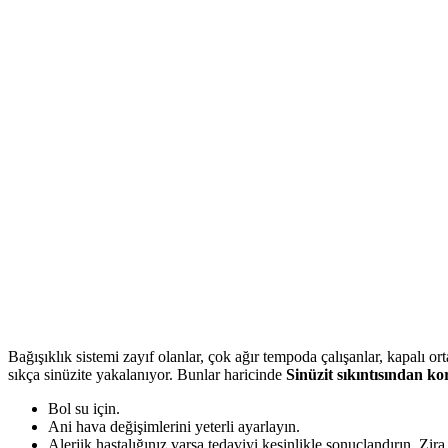
Bağışıklık sistemi zayıf olanlar, çok ağır tempoda çalışanlar, kapalı 
sıkça sinüzite yakalanıyor. Bunlar haricinde
Sinüzit sıkıntısından ko
Bol su için.
Ani hava değişimlerini yeterli ayarlayın.
Alerjik hastalığınız varsa tedaviyi kesinlikle sonuçlandırın. Zira