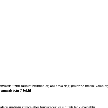
ortamlarda uzun mühlet bulunanlar, ani hava değişimlerine maruz kalanlar
runmak için 7 teklif
 alerji sürdüğü sürece etler büyüyecek ve sinüziti tetikleyecektir.