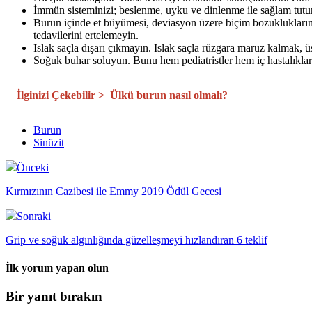
İmmün sisteminizi; beslenme, uyku ve dinlenme ile sağlam tutun.
Burun içinde et büyümesi, deviasyon üzere biçim bozukluklarında
tedavilerini ertelemeyin.
Islak saçla dışarı çıkmayın. Islak saçla rüzgara maruz kalmak, 
Soğuk buhar soluyun. Bunu hem pediatristler hem iç hastalıklar
İlginizi Çekebilir >
Ülkü burun nasıl olmalı?
Burun
Sinüzit
Önceki
Kırmızının Cazibesi ile Emmy 2019 Ödül Gecesi
Sonraki
Grip ve soğuk algınlığında güzelleşmeyi hızlandıran 6 teklif
İlk yorum yapan olun
Bir yanıt bırakın