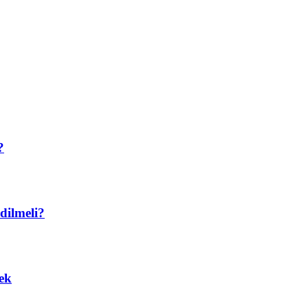
?
dilmeli?
ek