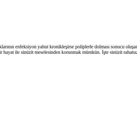
klarının enfeksiyon yahut kronikleşirse poliplerle dolması sonucu oluşan
 bir hayat ile sinüzit meselesinden korunmak mümkün. İşte sinüzit rahat