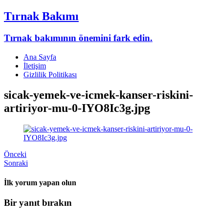
Tırnak Bakımı
Tırnak bakımının önemini fark edin.
Ana Sayfa
İletişim
Gizlilik Politikası
sicak-yemek-ve-icmek-kanser-riskini-
artiriyor-mu-0-IYO8Ic3g.jpg
Önceki
Sonraki
İlk yorum yapan olun
Bir yanıt bırakın