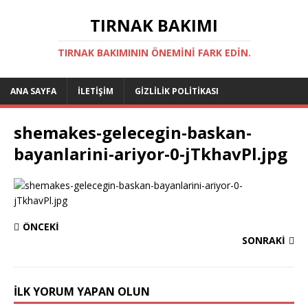
TIRNAK BAKIMI
TIRNAK BAKIMININ ÖNEMINI FARK EDIN.
ANA SAYFA
İLETIŞIM
GIZLILIK POLITIKASI
shemakes-gelecegin-baskan-
bayanlarini-ariyor-0-jTkhavPl.jpg
ÖNCEKI
SONRAKI
İLK YORUM YAPAN OLUN