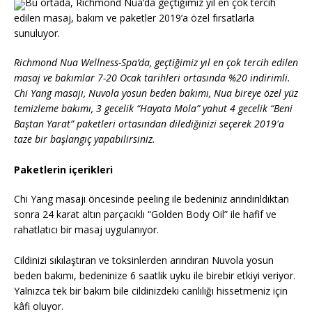
Bu ortada, Richmond Nua’da geçtiğimiz yıl en çok tercih
edilen masaj, bakım ve paketler 2019’a özel fırsatlarla
sunuluyor.
Richmond Nua Wellness-Spa’da, geçtiğimiz yıl en çok tercih edilen
masaj ve bakımlar 7-20 Ocak tarihleri ortasında %20 indirimli.
Chi Yang masajı, Nuvola yosun beden bakımı, Nua bireye özel yüz
temizleme bakımı, 3 gecelik “Hayata Mola” yahut 4 gecelik “Beni
Baştan Yarat” paketleri ortasından dilediğinizi seçerek 2019'a
taze bir başlangıç yapabilirsiniz.
Paketlerin içerikleri
Chi Yang masajı öncesinde peeling ile bedeniniz arındırıldıktan
sonra 24 karat altın parçacıklı “Golden Body Oil” ile hafif ve
rahatlatıcı bir masaj uygulanıyor.
Cildinizi sıkılaştıran ve toksinlerden arındıran Nuvola yosun
beden bakımı, bedeninize 6 saatlik uyku ile birebir etkiyi veriyor.
Yalnızca tek bir bakım bile cildinizdeki canlılığı hissetmeniz için
kâfi oluyor.