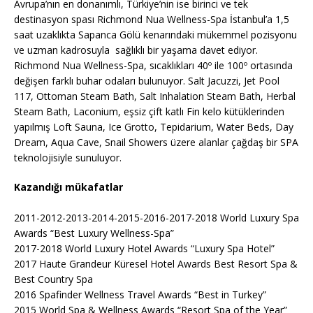
Avrupa’nın en donanımlı, Türkiye’nin ise birinci ve tek
destinasyon spası Richmond Nua Wellness-Spa İstanbul’a 1,5
saat uzaklıkta Sapanca Gölü kenarındaki mükemmel pozisyonu
ve uzman kadrosuyla sağlıklı bir yaşama davet ediyor.
Richmond Nua Wellness-Spa, sıcaklıkları 40º ile 100º ortasında
değişen farklı buhar odaları bulunuyor. Salt Jacuzzi, Jet Pool
117, Ottoman Steam Bath, Salt Inhalation Steam Bath, Herbal
Steam Bath, Laconium, eşsiz çift katlı Fin kelo kütüklerinden
yapılmış Loft Sauna, Ice Grotto, Tepidarium, Water Beds, Day
Dream, Aqua Cave, Snail Showers üzere alanlar çağdaş bir SPA
teknolojisiyle sunuluyor.
Kazandığı mükafatlar
2011-2012-2013-2014-2015-2016-2017-2018 World Luxury Spa
Awards “Best Luxury Wellness-Spa”
2017-2018 World Luxury Hotel Awards “Luxury Spa Hotel”
2017 Haute Grandeur Küresel Hotel Awards Best Resort Spa &
Best Country Spa
2016 Spafinder Wellness Travel Awards “Best in Turkey”
2015 World Spa & Wellness Awards “Resort Spa of the Year”