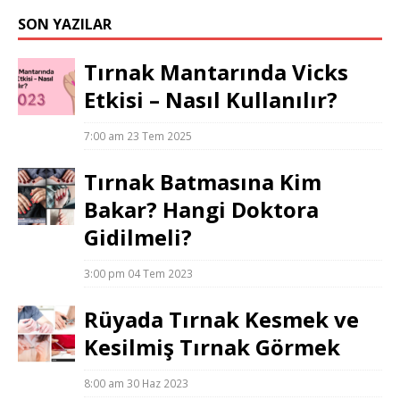
SON YAZILAR
Tırnak Mantarında Vicks
Etkisi – Nasıl Kullanılır?
7:00 am
23 Tem 2025
Tırnak Batmasına Kim
Bakar? Hangi Doktora
Gidilmeli?
3:00 pm
04 Tem 2023
Rüyada Tırnak Kesmek ve
Kesilmiş Tırnak Görmek
8:00 am
30 Haz 2023