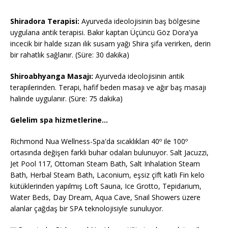
Shiradora Terapisi:
Ayurveda ideolojisinin baş bölgesine
uygulana antik terapisi. Bakır kaptan Üçüncü Göz Dora'ya
incecik bir halde sızan ılık susam yağı Shira şifa verirken, derin
bir rahatlık sağlanır. (Süre: 30 dakika)
Shiroabhyanga Masajı:
Ayurveda ideolojisinin antik
terapilerinden. Terapi, hafif beden masajı ve ağır baş masajı
halinde uygulanır. (Süre: 75 dakika)
Gelelim spa hizmetlerine…
Richmond Nua Wellness-Spa'da sıcaklıkları 40º ile 100º
ortasında değişen farklı buhar odaları bulunuyor. Salt Jacuzzi,
Jet Pool 117, Ottoman Steam Bath, Salt Inhalation Steam
Bath, Herbal Steam Bath, Laconium, eşsiz çift katlı Fin kelo
kütüklerinden yapılmış Loft Sauna, Ice Grotto, Tepidarium,
Water Beds, Day Dream, Aqua Cave, Snail Showers üzere
alanlar çağdaş bir SPA teknolojisiyle sunuluyor.