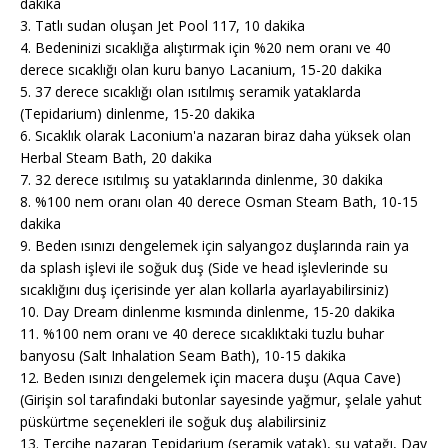
dakika
3. Tatlı sudan oluşan Jet Pool 117, 10 dakika
4. Bedeninizi sıcaklığa alıştırmak için %20 nem oranı ve 40
derece sıcaklığı olan kuru banyo Lacanium, 15-20 dakika
5. 37 derece sıcaklığı olan ısıtılmış seramik yataklarda
(Tepidarium) dinlenme, 15-20 dakika
6. Sıcaklık olarak Laconium'a nazaran biraz daha yüksek olan
Herbal Steam Bath, 20 dakika
7. 32 derece ısıtılmış su yataklarında dinlenme, 30 dakika
8. %100 nem oranı olan 40 derece Osman Steam Bath, 10-15
dakika
9. Beden ısınızı dengelemek için salyangoz duşlarında rain ya
da splash işlevi ile soğuk duş (Side ve head işlevlerinde su
sıcaklığını duş içerisinde yer alan kollarla ayarlayabilirsiniz)
10. Day Dream dinlenme kısmında dinlenme, 15-20 dakika
11. %100 nem oranı ve 40 derece sıcaklıktaki tuzlu buhar
banyosu (Salt Inhalation Seam Bath), 10-15 dakika
12. Beden ısınızı dengelemek için macera duşu (Aqua Cave)
(Girişin sol tarafındaki butonlar sayesinde yağmur, şelale yahut
püskürtme seçenekleri ile soğuk duş alabilirsiniz
13. Tercihe nazaran Tepidarium (seramik yatak), su yatağı, Day