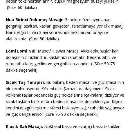
beden toksinlerden arınır, düşük magnezyum düzeyi yükselir.
(Süre 60 dakika)
Nua Birinci Dokunuş Masajı:
Gebelere özel uygulanan,
gerginliği azaltan, kasları gevşeten, rahatlamaya yönelik masaj.
Hamileliğin birinci 3 ayı sonrasında hekiminizin onayı ile
alabilirsiniz. (Süre 50 dakika)
Lomi Lomi Nui:
Manevî Hawaii Masajı. Akıcı dokunuşlar kan
dolaşımınızı hızlandırır, kaslarınızı rahatlatır. Bedeni, zihni ve
ruhu rahatlatır; gerilim ve gerginlikten arındırır ( (Süre 50-75
dakika seçenekli)
Sıcak Taş Terapisi:
Bu bakım, beden masajı ve güç masajının
bir kombinasyonu. Kökeni eski Şamanlara dayanıyor. Sıcak
volkanik taşlar bedendeki güç noktalarına (çakralara) diziliyor ve
sıcak taşlarla birlikte tüm beden masajı ile destekleniyor. Kişinin
kendini düzgünleştirme süreci hızlanıyor, ağır rahatlık sağlanıyor
ve güç dengeleniyor (Süre 75-90 dakika seçenekli)
Klasik Bali Masajı:
Noktasal baskı ve avuç içi baskı teknikleri