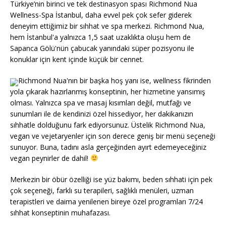
Türkiye’nin birinci ve tek destinasyon spası Richmond Nua
Wellness-Spa İstanbul, daha evvel pek çok sefer giderek
deneyim ettiğimiz bir sıhhat ve spa merkezi. Richmond Nua,
hem İstanbul'a yalnızca 1,5 saat uzaklıkta oluşu hem de
Sapanca Gölü'nün çabucak yanındaki süper pozisyonu ile
konuklar için kent içinde küçük bir cennet.
Richmond Nua'nın bir başka hoş yanı ise, wellness fikrinden
yola çıkarak hazırlanmış konseptinin, her hizmetine yansımış
olması. Yalnızca spa ve masaj kısımları değil, mutfağı ve
sunumları ile de kendinizi özel hissediyor, her dakikanızın
sıhhatle dolduğunu fark ediyorsunuz. Üstelik Richmond Nua,
vegan ve vejetaryenler için son derece geniş bir menü seçeneği
sunuyor. Buna, tadını asla gerçeğinden ayırt edemeyeceğiniz
vegan peynirler de dahil!
Merkezin bir öbür özelliği ise yüz bakımı, beden sıhhati için pek
çok seçeneği, farklı su terapileri, sağlıklı menüleri, uzman
terapistleri ve daima yenilenen bireye özel programları 7/24
sıhhat konseptinin muhafazası.