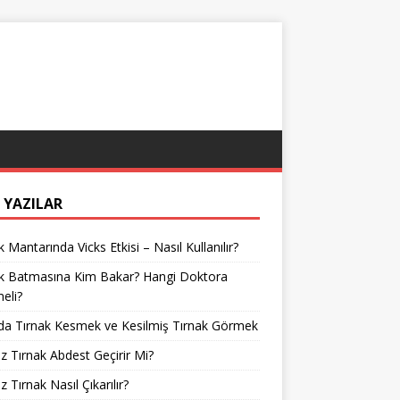
 YAZILAR
k Mantarında Vicks Etkisi – Nasıl Kullanılır?
ak Batmasına Kim Bakar? Hangi Doktora
meli?
da Tırnak Kesmek ve Kesilmiş Tırnak Görmek
z Tırnak Abdest Geçirir Mi?
z Tırnak Nasıl Çıkarılır?