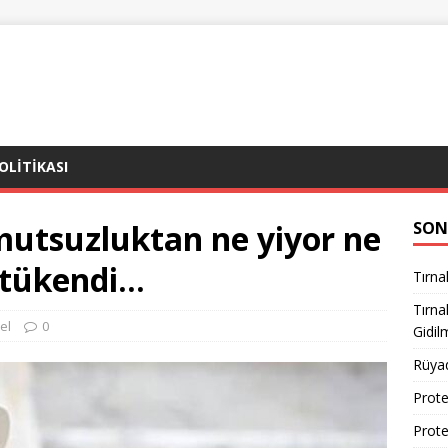
POLITIKASI
mutsuzluktan ne yiyor ne
SON
 tükendi…
Tırna
Tırn
el
0
Gidil
Rüya
Prote
Prote