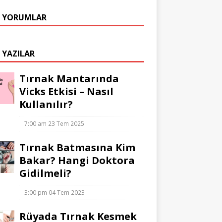
 YORUMLAR
 YAZILAR
Tırnak Mantarında
Vicks Etkisi – Nasıl
Kullanılır?
7:00 am
23 Tem 2025
Tırnak Batmasına Kim
Bakar? Hangi Doktora
Gidilmeli?
3:00 pm
04 Tem 2023
Rüyada Tırnak Kesmek