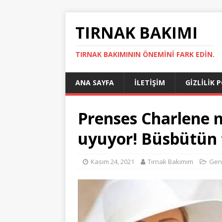
TIRNAK BAKIMI
TIRNAK BAKIMININ ÖNEMINI FARK EDIN.
ANA SAYFA
İLETIŞIM
GIZLILIK 
Prenses Charlene 
uyuyor! Büsbütün
Kasım 24, 2021
Tırnak Bakımım
Gen