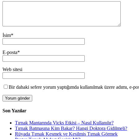
İsim
*
E-posta
*
Web sitesi
Bir dahaki sefere yorum yaptığımda kullanılmak üzere adımı, e-post
Son Yazılar
Tırnak Mantarında Vicks Etkisi – Nasıl Kullanılır?
Tırnak Batmasına Kim Bakar? Hangi Doktora Gidilmeli?
Rüyada Tırnak Kesmek ve Kesilmiş Tırnak Görmek