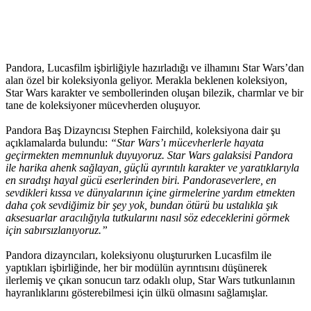
Pandora, Lucasfilm işbirliğiyle hazırladığı ve ilhamını Star Wars’dan
alan özel bir koleksiyonla geliyor. Merakla beklenen koleksiyon,
Star Wars karakter ve sembollerinden oluşan bilezik, charmlar ve bir
tane de koleksiyoner mücevherden oluşuyor.
Pandora Baş Dizayncısı Stephen Fairchild, koleksiyona dair şu
açıklamalarda bulundu:
“Star Wars’ı mücevherlerle hayata
geçirmekten memnunluk duyuyoruz. Star Wars galaksisi Pandora
ile harika ahenk sağlayan, güçlü ayrıntılı karakter ve yaratıklarıyla
en sıradışı hayal gücü eserlerinden biri. Pandoraseverlere, en
sevdikleri kıssa ve dünyalarının içine girmelerine yardım etmekten
daha çok sevdiğimiz bir şey yok, bundan ötürü bu ustalıkla şık
aksesuarlar aracılığıyla tutkularını nasıl söz edeceklerini görmek
için sabırsızlanıyoruz.”
Pandora dizayncıları, koleksiyonu oluştururken Lucasfilm ile
yaptıkları işbirliğinde, her bir modülün ayrıntısını düşünerek
ilerlemiş ve çıkan sonucun tarz odaklı olup, Star Wars tutkunlaının
hayranlıklarını gösterebilmesi için ülkü olmasını sağlamışlar.