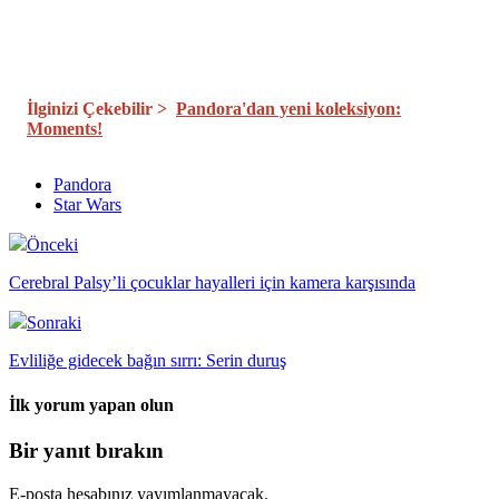
İlginizi Çekebilir >
Pandora'dan yeni koleksiyon:
Moments!
Pandora
Star Wars
Önceki
Cerebral Palsy’li çocuklar hayalleri için kamera karşısında
Sonraki
Evliliğe gidecek bağın sırrı: Serin duruş
İlk yorum yapan olun
Bir yanıt bırakın
E-posta hesabınız yayımlanmayacak.