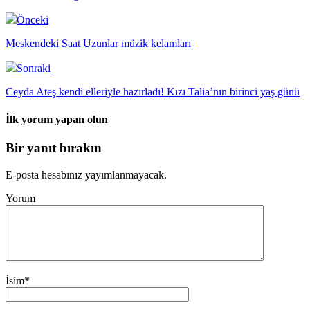
Önceki
Meskendeki Saat Uzunlar müzik kelamları
Sonraki
Ceyda Ateş kendi elleriyle hazırladı! Kızı Talia’nın birinci yaş günü
İlk yorum yapan olun
Bir yanıt bırakın
E-posta hesabınız yayımlanmayacak.
Yorum
İsim
*