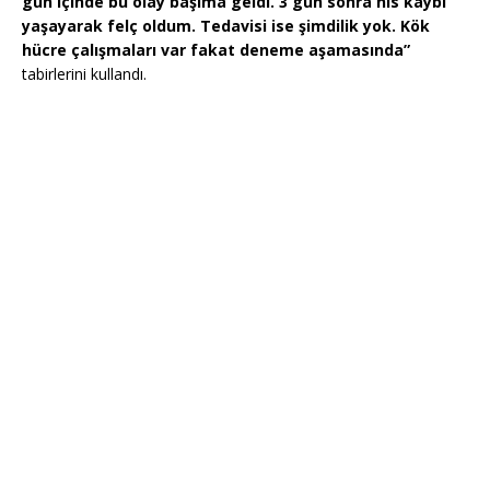
gün içinde bu olay başıma geldi. 3 gün sonra his kaybı
yaşayarak felç oldum. Tedavisi ise şimdilik yok. Kök
hücre çalışmaları var fakat deneme aşamasında”
tabirlerini kullandı.