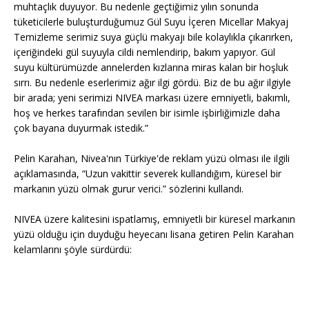
muhtaçlık duyuyor. Bu nedenle geçtiğimiz yılın sonunda
tüketicilerle buluşturduğumuz Gül Suyu İçeren Micellar Makyaj
Temizleme serimiz suya güçlü makyajı bile kolaylıkla çıkarırken,
içeriğindeki gül suyuyla cildi nemlendirip, bakım yapıyor. Gül
suyu kültürümüzde annelerden kızlarına miras kalan bir hoşluk
sırrı. Bu nedenle eserlerimiz ağır ilgi gördü. Biz de bu ağır ilgiyle
bir arada; yeni serimizi NIVEA markası üzere emniyetli, bakımlı,
hoş ve herkes tarafından sevilen bir isimle işbirliğimizle daha
çok bayana duyurmak istedik.”
Pelin Karahan, Nivea'nın Türkiye'de reklam yüzü olması ile ilgili
açıklamasında, “Uzun vakittir severek kullandığım, küresel bir
markanın yüzü olmak gurur verici.” sözlerini kullandı.
NIVEA üzere kalitesini ispatlamış, emniyetli bir küresel markanın
yüzü olduğu için duyduğu heyecanı lisana getiren Pelin Karahan
kelamlarını şöyle sürdürdü: