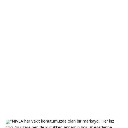
“NIVEA her vakit konutumuzda olan bir markaydı. Her kız
çocuğu üzere ben de küçükken annemin hoşluk eserlerine,