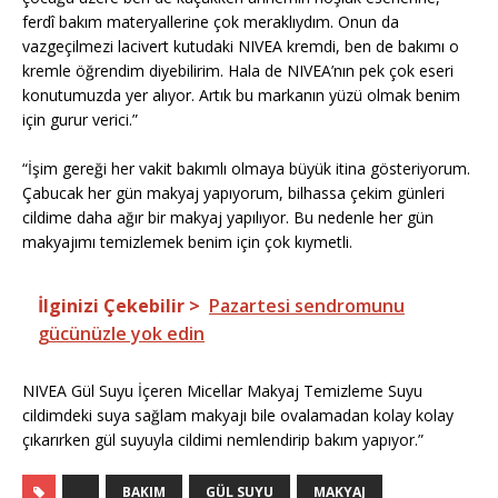
ferdî bakım materyallerine çok meraklıydım. Onun da
vazgeçilmezi lacivert kutudaki NIVEA kremdi, ben de bakımı o
kremle öğrendim diyebilirim. Hala de NIVEA’nın pek çok eseri
konutumuzda yer alıyor. Artık bu markanın yüzü olmak benim
için gurur verici.”
“İşim gereği her vakit bakımlı olmaya büyük itina gösteriyorum.
Çabucak her gün makyaj yapıyorum, bilhassa çekim günleri
cildime daha ağır bir makyaj yapılıyor. Bu nedenle her gün
makyajımı temizlemek benim için çok kıymetli.
İlginizi Çekebilir >
Pazartesi sendromunu
gücünüzle yok edin
NIVEA Gül Suyu İçeren Micellar Makyaj Temizleme Suyu
cildimdeki suya sağlam makyajı bile ovalamadan kolay kolay
çıkarırken gül suyuyla cildimi nemlendirip bakım yapıyor.”
BAKIM
GÜL SUYU
MAKYAJ