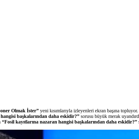
oner Olmak İster”
yeni kısımlarıyla izleyenleri ekran başına topluyor. 
 hangisi başkalarından daha eskidir?”
sorusu büyük merak uyandırdı.
n
“Fosil kayıtlarına nazaran hangisi başkalarından daha eskidir?”