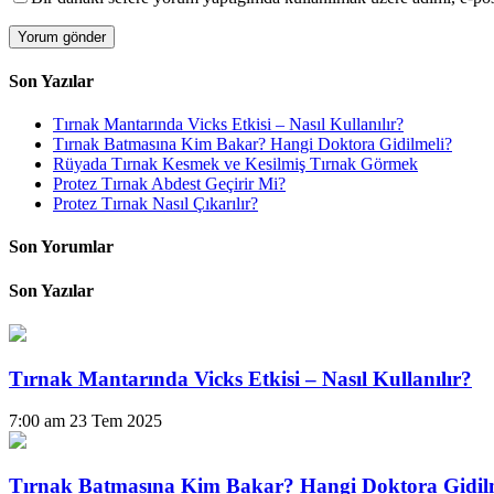
Son Yazılar
Tırnak Mantarında Vicks Etkisi – Nasıl Kullanılır?
Tırnak Batmasına Kim Bakar? Hangi Doktora Gidilmeli?
Rüyada Tırnak Kesmek ve Kesilmiş Tırnak Görmek
Protez Tırnak Abdest Geçirir Mi?
Protez Tırnak Nasıl Çıkarılır?
Son Yorumlar
Son Yazılar
Tırnak Mantarında Vicks Etkisi – Nasıl Kullanılır?
7:00 am
23 Tem 2025
Tırnak Batmasına Kim Bakar? Hangi Doktora Gidil