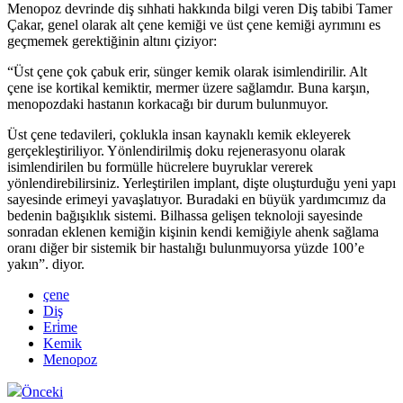
Menopoz devrinde diş sıhhati hakkında bilgi veren Diş tabibi Tamer
Çakar, genel olarak alt çene kemiği ve üst çene kemiği ayrımını es
geçmemek gerektiğinin altını çiziyor:
“Üst çene çok çabuk erir, sünger kemik olarak isimlendirilir. Alt
çene ise kortikal kemiktir, mermer üzere sağlamdır. Buna karşın,
menopozdaki hastanın korkacağı bir durum bulunmuyor.
Üst çene tedavileri, çoklukla insan kaynaklı kemik ekleyerek
gerçekleştiriliyor. Yönlendirilmiş doku rejenerasyonu olarak
isimlendirilen bu formülle hücrelere buyruklar vererek
yönlendirebilirsiniz. Yerleştirilen implant, dişte oluşturduğu yeni yapı
sayesinde erimeyi yavaşlatıyor. Buradaki en büyük yardımcımız da
bedenin bağışıklık sistemi. Bilhassa gelişen teknoloji sayesinde
sonradan eklenen kemiğin kişinin kendi kemiğiyle ahenk sağlama
oranı diğer bir sistemik bir hastalığı bulunmuyorsa yüzde 100’e
yakın”. diyor.
çene
Diş
Eri̇me
Kemik
Menopoz
Önceki