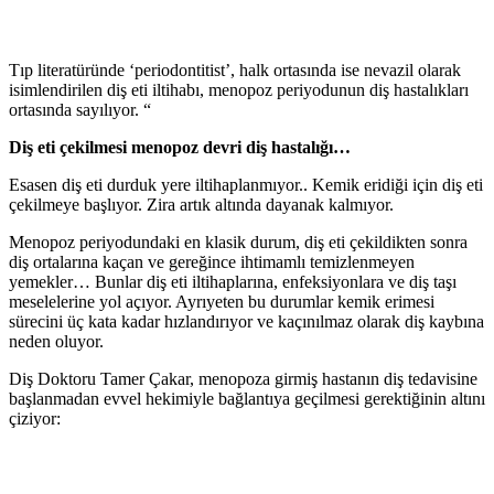
Tıp literatüründe ‘periodontitist’, halk ortasında ise nevazil olarak
isimlendirilen diş eti iltihabı, menopoz periyodunun diş hastalıkları
ortasında sayılıyor. “
Diş eti çekilmesi menopoz devri diş hastalığı…
Esasen diş eti durduk yere iltihaplanmıyor.. Kemik eridiği için diş eti
çekilmeye başlıyor. Zira artık altında dayanak kalmıyor.
Menopoz periyodundaki en klasik durum, diş eti çekildikten sonra
diş ortalarına kaçan ve gereğince ihtimamlı temizlenmeyen
yemekler… Bunlar diş eti iltihaplarına, enfeksiyonlara ve diş taşı
meselelerine yol açıyor. Ayrıyeten bu durumlar kemik erimesi
sürecini üç kata kadar hızlandırıyor ve kaçınılmaz olarak diş kaybına
neden oluyor.
Diş Doktoru Tamer Çakar, menopoza girmiş hastanın diş tedavisine
başlanmadan evvel hekimiyle bağlantıya geçilmesi gerektiğinin altını
çiziyor: