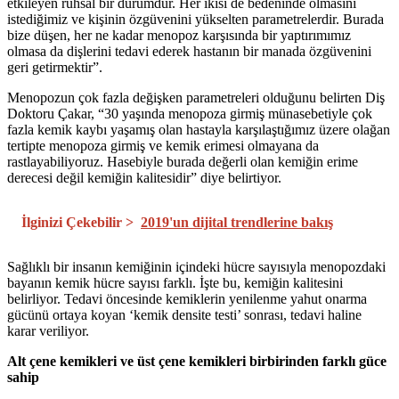
etkileyen ruhsal bir durumdur. Her ikisi de bedeninde olmasını
istediğimiz ve kişinin özgüvenini yükselten parametrelerdir. Burada
bize düşen, her ne kadar menopoz karşısında bir yaptırımımız
olmasa da dişlerini tedavi ederek hastanın bir manada özgüvenini
geri getirmektir”.
Menopozun çok fazla değişken parametreleri olduğunu belirten Diş
Doktoru Çakar, “30 yaşında menopoza girmiş münasebetiyle çok
fazla kemik kaybı yaşamış olan hastayla karşılaştığımız üzere olağan
tertipte menopoza girmiş ve kemik erimesi olmayana da
rastlayabiliyoruz. Hasebiyle burada değerli olan kemiğin erime
derecesi değil kemiğin kalitesidir” diye belirtiyor.
İlginizi Çekebilir >
2019'un dijital trendlerine bakış
Sağlıklı bir insanın kemiğinin içindeki hücre sayısıyla menopozdaki
bayanın kemik hücre sayısı farklı. İşte bu, kemiğin kalitesini
belirliyor. Tedavi öncesinde kemiklerin yenilenme yahut onarma
gücünü ortaya koyan ‘kemik densite testi’ sonrası, tedavi haline
karar veriliyor.
Alt çene kemikleri ve üst çene kemikleri birbirinden farklı güce
sahip