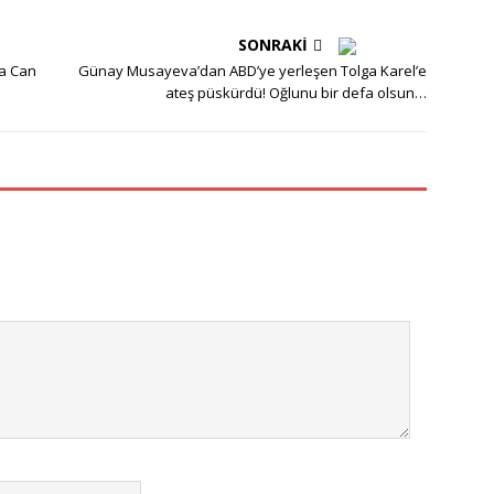
SONRAKI
fa Can
Günay Musayeva’dan ABD’ye yerleşen Tolga Karel’e
ateş püskürdü! Oğlunu bir defa olsun…