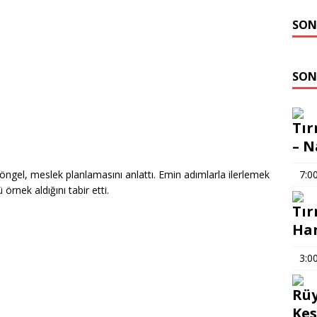
SON
SON
Tır
– N
Döngel, meslek planlamasını anlattı. Emin adımlarla ilerlemek
7:0
örnek aldığını tabir etti.
Tır
Han
3:0
Rüy
Kes