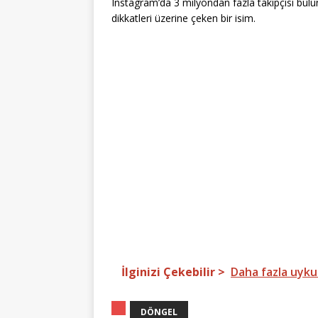
Instagram’da 3 milyondan fazla takipçisi bulu
dikkatleri üzerine çeken bir isim.
İlginizi Çekebilir >
Daha fazla uyku 
DÖNGEL