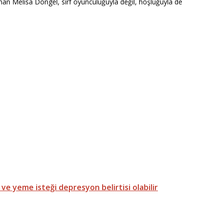
nan Melisa Döngel, sırf oyunculuğuyla değil, hoşluğuyla de
ve yeme isteği depresyon belirtisi olabilir