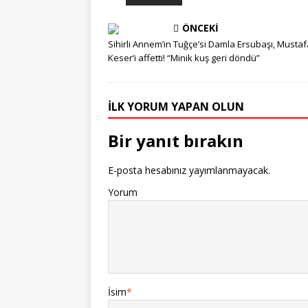
ÖNCEKI
Sihirli Annem’in Tuğçe’si Damla Ersubaşı, Musta
Keser’i affetti! “Minik kuş geri döndü”
İLK YORUM YAPAN OLUN
Bir yanıt bırakın
E-posta hesabınız yayımlanmayacak.
Yorum
İsim
*