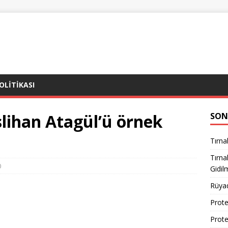
POLITIKASI
lihan Atagül’ü örnek
SON
Tırna
Tırn
0
Gidil
Rüya
Prote
Prote