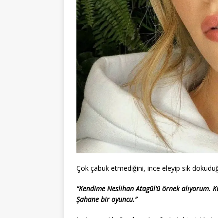
Çok çabuk etmediğini, ince eleyip sık dokuduğu
“Kendime Neslihan Atagül’ü örnek alıyorum. Kü
Şahane bir oyuncu.”