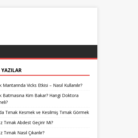
 YAZILAR
k Mantarında Vicks Etkisi – Nasıl Kullanılır?
ak Batmasına Kim Bakar? Hangi Doktora
meli?
da Tırnak Kesmek ve Kesilmiş Tırnak Görmek
z Tırnak Abdest Geçirir Mi?
z Tırnak Nasıl Çıkarılır?