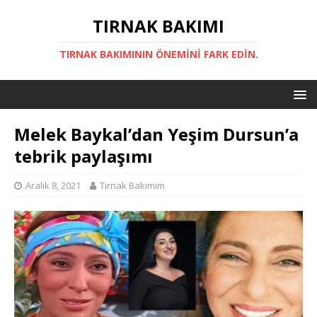
TIRNAK BAKIMI
TIRNAK BAKIMININ ÖNEMINI FARK EDIN.
Melek Baykal’dan Yeşim Dursun’a
tebrik paylaşımı
Aralık 8, 2021
Tırnak Bakımım