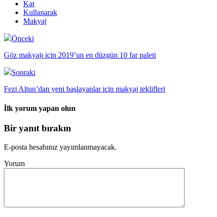
Kat
Kullanarak
Makyaj
Önceki
Göz makyajı için 2019’un en düzgün 10 far paleti
Sonraki
Fezi Altun’dan yeni başlayanlar için makyaj teklifleri
İlk yorum yapan olun
Bir yanıt bırakın
E-posta hesabınız yayımlanmayacak.
Yorum