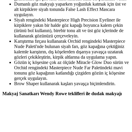
Dumanlı göz makyajı yaparken yoğunluk katmak için üst ve
alt kirpiklere siyah tonunda False Lash Effect Mascara
uygulayın.
Siyah rengindeki Masterpiece High Precision Eyeliner ile
kirpiklere yakın bir halde göz kapağı boyunca kalem çekin
(ürünü bol kullanın), birebir tonu alt ve üst göz içlerinde de
kullanarak gözünüzü çerçeveleyin.
Karıştırma fırçası kullanarak Orchid rengindeki Masterpiece
Nude Paleti'nde bulunan siyah farı, göz kapağına çektiğiniz
kalemle karıştırın, dış köşelerden dışarıya yavaşça uzatarak
gözleri çekikleştirin, kirpik altlarına da uygulama yapın.
Gözün iç köşesine çok az ölçüde Miracle Glow Duo sürün ve
Orchid rengindeki Masterpiece Nude Far Paletindeki mavi
tonunu göz kapağının katlandığı çizgiden gözün iç köşesine
gerçek uygulayın.
Brow Shaper kullanarak kaşları yavaşça biçimlendirin.
Makyaj Sanatkarı Wendy Rowe teklifleri ile dudak makyajı