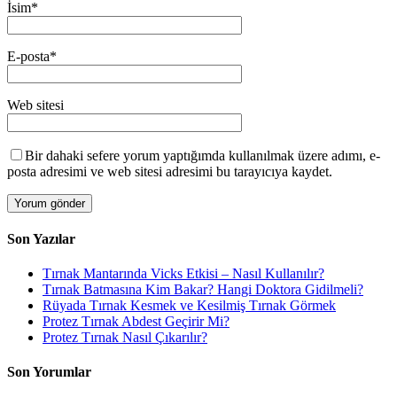
İsim
*
E-posta
*
Web sitesi
Bir dahaki sefere yorum yaptığımda kullanılmak üzere adımı, e-
posta adresimi ve web sitesi adresimi bu tarayıcıya kaydet.
Son Yazılar
Tırnak Mantarında Vicks Etkisi – Nasıl Kullanılır?
Tırnak Batmasına Kim Bakar? Hangi Doktora Gidilmeli?
Rüyada Tırnak Kesmek ve Kesilmiş Tırnak Görmek
Protez Tırnak Abdest Geçirir Mi?
Protez Tırnak Nasıl Çıkarılır?
Son Yorumlar