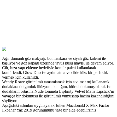
Ağır dumanlı göz makyajı, bol maskara ve siyah göz kalemi ile
başlıyor ve göz kapağı üzerinde tavus kuşu mavisi ile devam ediyor.
Cilt, hıza yapı ekleme hedefiyle kontür paleti kullanılarak
kontürlendi, Glow Duo ise aydınlatma ve cilde lüks bir parlaklık
vermek için kullanıldı.
Wendy Rowe görünümü tamamlamak için sıvı mat ruj kullanarak
dudaklara dolgunluk illüzyonu kattığını, bitirici dokunuş olarak ise
dudakların ortasına Nude tonunda Lipfinity Velvet Matte Lipstick’in
yavaşça bir dokunuşu ile görünümü yumuşatıp hacim kazandırdığını
söylüyor.
Aşağıdaki adımları uygulayarak Julien Macdonald X Max Factor
İlkbahar Yaz 2019 görünümünü teğe bir elde edebilirsiniz.