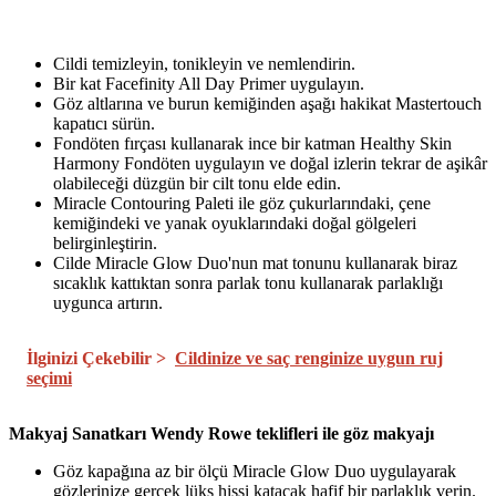
Cildi temizleyin, tonikleyin ve nemlendirin.
Bir kat Facefinity All Day Primer uygulayın.
Göz altlarına ve burun kemiğinden aşağı hakikat Mastertouch
kapatıcı sürün.
Fondöten fırçası kullanarak ince bir katman Healthy Skin
Harmony Fondöten uygulayın ve doğal izlerin tekrar de aşikâr
olabileceği düzgün bir cilt tonu elde edin.
Miracle Contouring Paleti ile göz çukurlarındaki, çene
kemiğindeki ve yanak oyuklarındaki doğal gölgeleri
belirginleştirin.
Cilde Miracle Glow Duo'nun mat tonunu kullanarak biraz
sıcaklık kattıktan sonra parlak tonu kullanarak parlaklığı
uygunca artırın.
İlginizi Çekebilir >
Cildinize ve saç renginize uygun ruj
seçimi
Makyaj Sanatkarı Wendy Rowe teklifleri ile göz makyajı
Göz kapağına az bir ölçü Miracle Glow Duo uygulayarak
gözlerinize gerçek lüks hissi katacak hafif bir parlaklık verin.