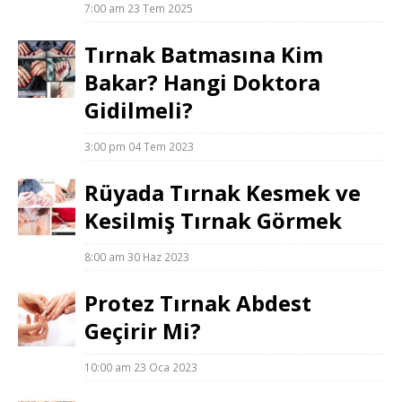
7:00 am
23 Tem 2025
Tırnak Batmasına Kim
Bakar? Hangi Doktora
Gidilmeli?
3:00 pm
04 Tem 2023
Rüyada Tırnak Kesmek ve
Kesilmiş Tırnak Görmek
8:00 am
30 Haz 2023
Protez Tırnak Abdest
Geçirir Mi?
10:00 am
23 Oca 2023