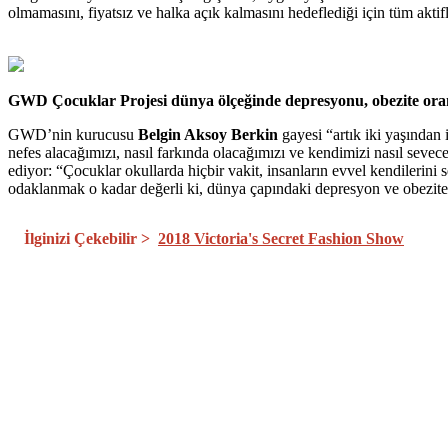
olmamasını, fiyatsız ve halka açık kalmasını hedeflediği için tüm aktifl
GWD Çocuklar Projesi dünya ölçeğinde depresyonu, obezite oranın
GWD’nin kurucusu
Belgin Aksoy Berkin
gayesi “artık iki yaşından 
nefes alacağımızı, nasıl farkında olacağımızı ve kendimizi nasıl seve
ediyor: “Çocuklar okullarda hiçbir vakit, insanların evvel kendilerin
odaklanmak o kadar değerli ki, dünya çapındaki depresyon ve obezite or
İlginizi Çekebilir >
2018 Victoria's Secret Fashion Show