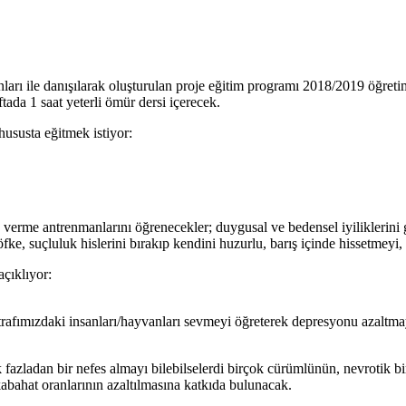
anları ile danışılarak oluşturulan proje eğitim programı 2018/2019 öğre
ada 1 saat yeterli ömür dersi içerecek.
ususta eğitmek istiyor:
p verme antrenmanlarını öğrenecekler; duygusal ve bedensel iyiliklerini 
ke, suçluluk hislerini bırakıp kendini huzurlu, barış içinde hissetmeyi, 
açıklıyor:
rafımızdaki insanları/hayvanları sevmeyi öğreterek depresyonu azaltma
cek fazladan bir nefes almayı bilebilselerdi birçok cürümlünün, nevrotik 
bahat oranlarının azaltılmasına katkıda bulunacak.