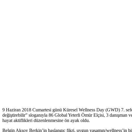
9 Haziran 2018 Cumartesi günü Küresel Wellness Day (GWD) 7. sefer
değiştirebilir” sloganıyla 86 Global Yeterli Ömür Elçisi, 3 danışman 
hayat aktiflikleri düzenlenmesine ön ayak oldu.
Belgin Aksoy Berkin’in başlangıç fikri, uygun yaşamın/wellness’in bir 