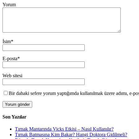
Yorum
İsim
*
E-posta
*
Web sitesi
Bir dahaki sefere yorum yaptığımda kullanılmak üzere adımı, e-post
Son Yazılar
Tırnak Mantarında Vicks Etkisi – Nasıl Kullanılır?
Tırnak Batmasına Kim Bakar? Hangi Doktora Gidilmeli?