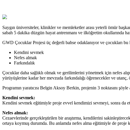
Saygın üniversiteler, klinikler ve memleketler arası yeterli ömür başk
sabah 5 dakika düzgün hayat antrenmanı ve ilköğretim okullarında haft
GWD Çocuklar Projesi üç değerli bahse odaklanıyor ve çocukları bu h
Kendini sevmek
Nefes almak
Farkındalık
Çocuklar daha sağlıklı olmak ve gerilimlerini yönetmek için nefes alı
yürüyüşlerine kadar her mevzuda farkındalığı öğrenecekler ve utanç, öf
Programın yaratıcısı Belgin Aksoy Berkin, projenin 3 noktasını şöyle 
Kendini sevmek:
Kendini sevmek eğitimiyle proje evvel kendimizi sevmeyi, sonra da et
Nefes almak:
Cezaevlerinde gerçekleştirilen bir araştırma, kendilerini sakinleştire
ortaya koymuş durumda. Bu anlamda ​nefes alma eğitimiyle de proje ka