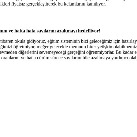
ikleri fiyatsız gerçekleştirerek bu kelamlarını kanıtlıyor.
ı ve hatta hata sayılarını azaltmayı hedefliyor!
itibaren okula gidiyoruz, eğitim sisteminin bizi geleceğimiz için hazırl
ceğimizi öğretmiyor, meğer gelecekte memnun birer yetişkin olabilmemiz 
i sevmeden diğerlerini sevemeyeceği gerçeğini öğrenmiyorlar. Bu kadar e
anlarını ve hatta cürüm sürece sayılarını bile azaltmaya yardımcı olabi