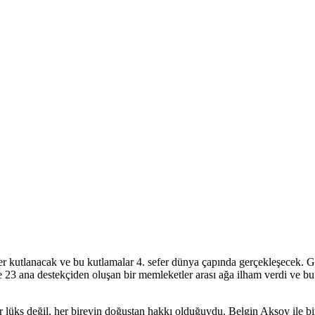
 kutlanacak ve bu kutlamalar 4. sefer dünya çapında gerçekleşecek.
ve 23 ana destekçiden oluşan bir memleketler arası ağa ilham verdi ve b
lüks değil, her bireyin doğuştan hakkı olduğuydu. Belgin Aksoy ile birli