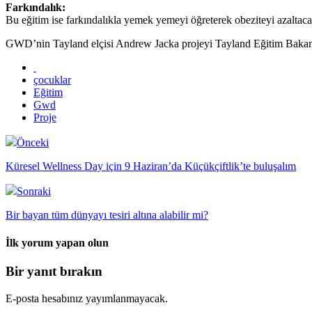
Farkındalık:
Bu eğitim ise farkındalıkla yemek yemeyi öğreterek obeziteyi azaltaca
GWD’nin Tayland elçisi Andrew Jacka projeyi Tayland Eğitim Bakanlığ
çocuklar
Eğitim
Gwd
Proje
Önceki
Küresel Wellness Day için 9 Haziran’da Küçükçiftlik’te buluşalım
Sonraki
Bir bayan tüm dünyayı tesiri altına alabilir mi?
İlk yorum yapan olun
Bir yanıt bırakın
E-posta hesabınız yayımlanmayacak.