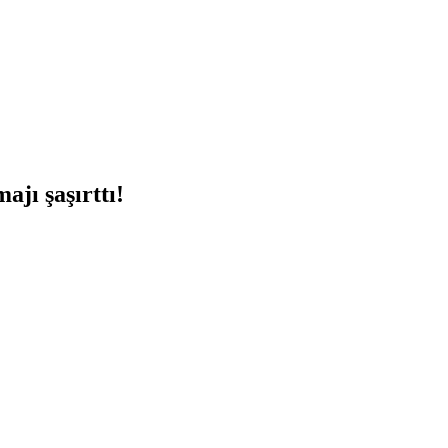
jı şaşırttı!