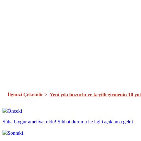
İlginizi Çekebilir >
Yeni yıla huzurlu ve keyifli girmenin 10 yo
Önceki
Süha Uygur ameliyat oldu! Sıhhat durumu ile ilgili açıklama geldi
Sonraki