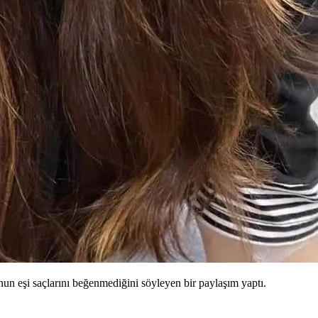
’nun eşi saçlarını beğenmediğini söyleyen bir paylaşım yaptı.