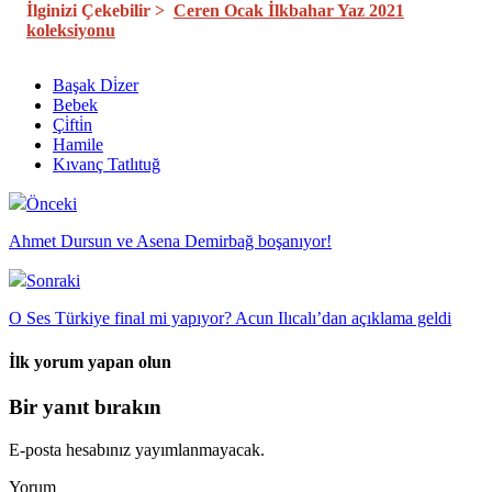
İlginizi Çekebilir >
Ceren Ocak İlkbahar Yaz 2021
koleksiyonu
Başak Di̇zer
Bebek
Çi̇fti̇n
Hamile
Kıvanç Tatlıtuğ
Önceki
Ahmet Dursun ve Asena Demirbağ boşanıyor!
Sonraki
O Ses Türkiye final mi yapıyor? Acun Ilıcalı’dan açıklama geldi
İlk yorum yapan olun
Bir yanıt bırakın
E-posta hesabınız yayımlanmayacak.
Yorum