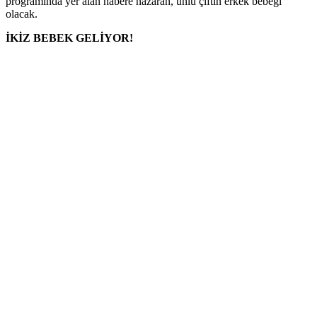
programında yer alan habere nazaran, ünlü çiftin erkek bebeği
olacak.
İKİZ BEBEK GELİYOR!