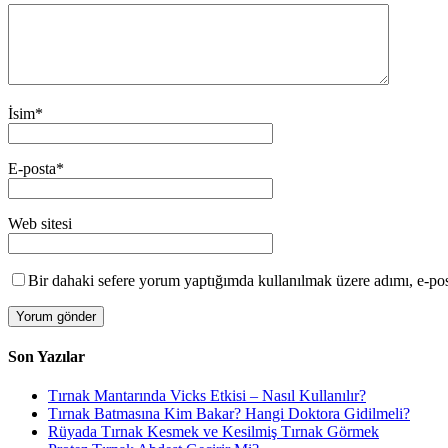
İsim
*
E-posta
*
Web sitesi
Bir dahaki sefere yorum yaptığımda kullanılmak üzere adımı, e-post
Son Yazılar
Tırnak Mantarında Vicks Etkisi – Nasıl Kullanılır?
Tırnak Batmasına Kim Bakar? Hangi Doktora Gidilmeli?
Rüyada Tırnak Kesmek ve Kesilmiş Tırnak Görmek