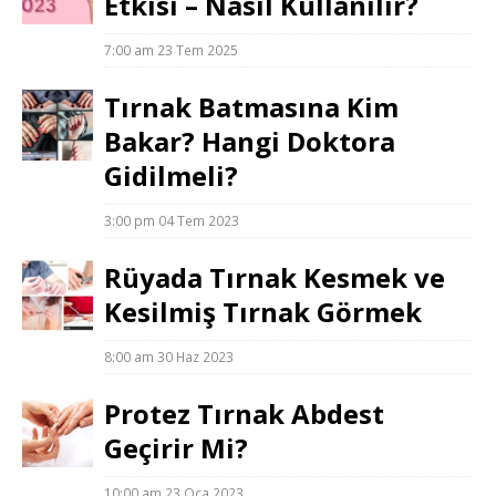
Etkisi – Nasıl Kullanılır?
7:00 am
23 Tem 2025
Tırnak Batmasına Kim
Bakar? Hangi Doktora
Gidilmeli?
3:00 pm
04 Tem 2023
Rüyada Tırnak Kesmek ve
Kesilmiş Tırnak Görmek
8:00 am
30 Haz 2023
Protez Tırnak Abdest
Geçirir Mi?
10:00 am
23 Oca 2023