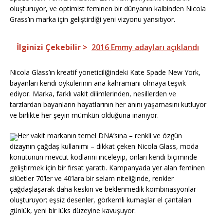
oluşturuyor, ve optimist feminen bir dünyanın kalbinden Nicola
Grass’ın marka için geliştirdiği yeni vizyonu yansıtıyor.
İlginizi Çekebilir >
2016 Emmy adayları açıklandı
Nicola Glass’ın kreatif yöneticiliğindeki Kate Spade New York,
bayanları kendi öykülerinin ana kahramanı olmaya teşvik
ediyor. Marka, farklı vakit dilimlerinden, nesillerden ve
tarzlardan bayanların hayatlarının her anını yaşamasını kutluyor
ve birlikte her şeyin mümkün olduğuna inanıyor.
Her vakit markanın temel DNA’sına – renkli ve özgün
dizaynın çağdaş kullanımı – dikkat çeken Nicola Glass, moda
konutunun mevcut kodlarını inceleyip, onları kendi biçiminde
geliştirmek için bir fırsat yarattı. Kampanyada yer alan feminen
silüetler 70’ler ve 40’lara bir selam niteliğinde, renkler
çağdaşlaşarak daha keskin ve beklenmedik kombinasyonlar
oluşturuyor; eşsiz desenler, görkemli kumaşlar el çantaları
günlük, yeni bir lüks düzeyine kavuşuyor.