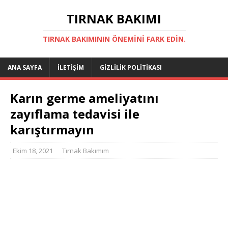
TIRNAK BAKIMI
TIRNAK BAKIMININ ÖNEMINI FARK EDIN.
ANA SAYFA
İLETIŞIM
GIZLILIK POLITIKASI
Karın germe ameliyatını
zayıflama tedavisi ile
karıştırmayın
Ekim 18, 2021
Tırnak Bakımım