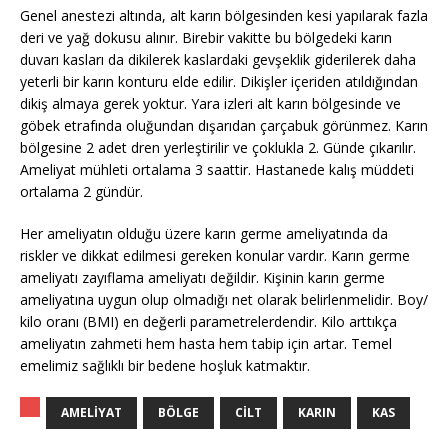
Genel anestezi altında, alt karın bölgesinden kesi yapılarak fazla
deri ve yağ dokusu alınır. Birebir vakitte bu bölgedeki karın
duvarı kasları da dikilerek kaslardaki gevşeklik giderilerek daha
yeterli bir karın konturu elde edilir. Dikişler içeriden atıldığından
dikiş almaya gerek yoktur. Yara izleri alt karın bölgesinde ve
göbek etrafında oluğundan dışarıdan çarçabuk görünmez. Karın
bölgesine 2 adet dren yerleştirilir ve çoklukla 2. Günde çıkarılır.
Ameliyat mühleti ortalama 3 saattir. Hastanede kalış müddeti
ortalama 2 gündür.
Her ameliyatın olduğu üzere karın germe ameliyatında da
riskler ve dikkat edilmesi gereken konular vardır. Karın germe
ameliyatı zayıflama ameliyatı değildir. Kişinin karın germe
ameliyatına uygun olup olmadığı net olarak belirlenmelidir. Boy/
kilo oranı (BMI) en değerli parametrelerdendir. Kilo arttıkça
ameliyatın zahmeti hem hasta hem tabip için artar. Temel
emelimiz sağlıklı bir bedene hoşluk katmaktır.
AMELIYAT
BÖLGE
CILT
KARIN
KAS