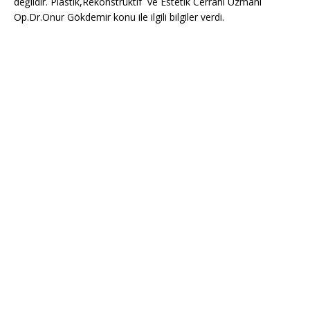
değildir. Plastik,Rekonstrüktif ve Estetik Cerrahi Uzmanı
Op.Dr.Onur Gökdemir konu ile ilgili bilgiler verdi.