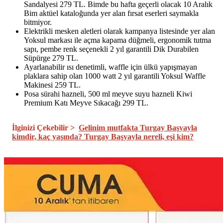
Sandalyesi 279 TL. Bimde bu hafta geçerli olacak 10 Aralık
Bim aktüel kataloğunda yer alan fırsat eserleri saymakla
bitmiyor.
Elektrikli mesken aletleri olarak kampanya listesinde yer alan
Yoksul markası ile açma kapama düğmeli, ergonomik tutma
sapı, pembe renk seçenekli 2 yıl garantili Dik Durabilen
Süpürge 279 TL.
Ayarlanabilir ısı denetimli, waffle için ülkü yapışmayan
plaklara sahip olan 1000 watt 2 yıl garantili Yoksul Waffle
Makinesi 259 TL.
Posa sürahi hazneli, 500 ml meyve suyu hazneli Kiwi
Premium Katı Meyve Sıkacağı 299 TL.
İlginizi Çekebilir >
Gelinim mutfakta Turgay Başyayla
kimdir, kaç yaşında? Turgay Başyayla nereli, eşi kim?