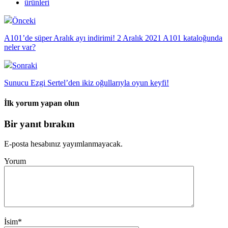
ürünleri
Önceki
A101’de süper Aralık ayı indirimi! 2 Aralık 2021 A101 kataloğunda
neler var?
Sonraki
Sunucu Ezgi Sertel’den ikiz oğullarıyla oyun keyfi!
İlk yorum yapan olun
Bir yanıt bırakın
E-posta hesabınız yayımlanmayacak.
Yorum
İsim
*