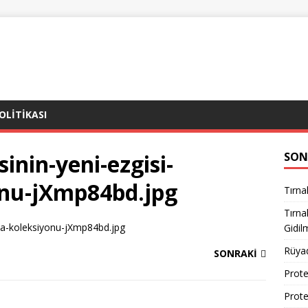
POLITIKASI
inin-yeni-ezgisi-
SON
onu-jXmp84bd.jpg
Tırna
Tırn
Gidil
Rüya
SONRAKI
Prote
Prote