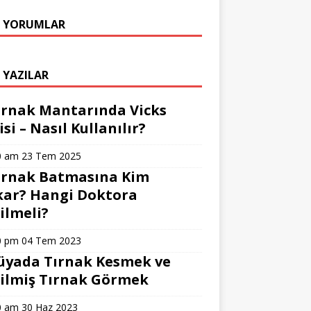
 YORUMLAR
 YAZILAR
ırnak Mantarında Vicks
isi – Nasıl Kullanılır?
0 am
23 Tem 2025
ırnak Batmasına Kim
ar? Hangi Doktora
ilmeli?
0 pm
04 Tem 2023
üyada Tırnak Kesmek ve
ilmiş Tırnak Görmek
0 am
30 Haz 2023