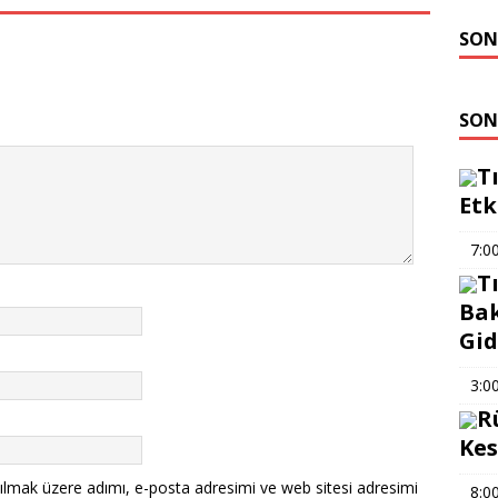
SON
SON
T
Etk
7:0
T
Bak
Gid
3:0
R
Kes
ılmak üzere adımı, e-posta adresimi ve web sitesi adresimi
8:0