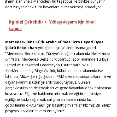
ilham alan She’s Mercedes, bu teşebbüs ile birlikte dünyanın
dört bir yanındaki tüm bayanlara cüret vermeyi amaçlıyor.
İlginizi Çekebilir >
Yılbaşı akşamı için hindi
tanımı
Mercedes-Benz Türk Araba Kümesi İcra Heyeti Üyesi
Şükrü Bekdikhan
görüşlerini şu sözlerle lisana getirdi:
“Mercedes-Benz olarak Türkiye’de; eğitim alanında Her Kızımız
Bir Yıldız, Mercedes-Benz Türk StartUp, spor alanında Türkiye
Futbol ve Basketbol Federasyonu, Kiteboard okulu
KiteMercedes by Bilge Öztürk, kültür ve sanat alanında ise
İstanbul Müzik Şenliği, Şiddetli PSM üzere sponsorluklarımızı ve
dayanaklarımızı uzun yıllardır sürdürüyoruz. Bunları
gerçekleştirirken de çocukları ve genç bayanları odak noktasına
koyuyoruz. Eğitime katılımını artırmak ve eğitimde cinsiyet
eşitliğine katkı sağlamak çalışmaları kapsamında kız
çocuklarının okutulması için başlattığımız “Her Kızımız Bir Yıldız”
projesini 15 yıldır devam ettiriyoruz.