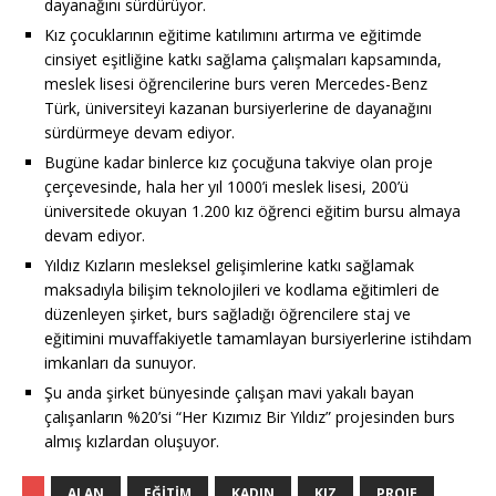
dayanağını sürdürüyor.
Kız çocuklarının eğitime katılımını artırma ve eğitimde
cinsiyet eşitliğine katkı sağlama çalışmaları kapsamında,
meslek lisesi öğrencilerine burs veren Mercedes-Benz
Türk, üniversiteyi kazanan bursiyerlerine de dayanağını
sürdürmeye devam ediyor.
Bugüne kadar binlerce kız çocuğuna takviye olan proje
çerçevesinde, hala her yıl 1000’i meslek lisesi, 200’ü
üniversitede okuyan 1.200 kız öğrenci eğitim bursu almaya
devam ediyor.
Yıldız Kızların mesleksel gelişimlerine katkı sağlamak
maksadıyla bilişim teknolojileri ve kodlama eğitimleri de
düzenleyen şirket, burs sağladığı öğrencilere staj ve
eğitimini muvaffakiyetle tamamlayan bursiyerlerine istihdam
imkanları da sunuyor.
Şu anda şirket bünyesinde çalışan mavi yakalı bayan
çalışanların %20’si “Her Kızımız Bir Yıldız” projesinden burs
almış kızlardan oluşuyor.
ALAN
EĞITIM
KADIN
KIZ
PROJE