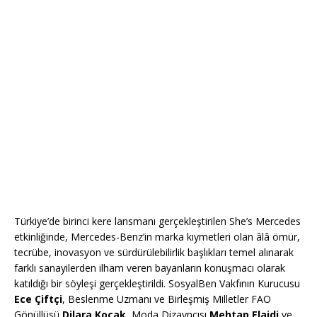
Türkiye’de birinci kere lansmanı gerçekleştirilen She’s Mercedes
etkinliğinde, Mercedes-Benz’in marka kıymetleri olan âlâ ömür,
tecrübe, inovasyon ve sürdürülebilirlik başlıkları temel alınarak
farklı sanayilerden ilham veren bayanların konuşmacı olarak
katıldığı bir söyleşi gerçekleştirildi. SosyalBen Vakfının Kurucusu
Ece Çiftçi
, Beslenme Uzmanı ve Birleşmiş Milletler FAO
Gönüllüsü
Dilara Koçak
, Moda Dizayncısı
Mehtap Elaidi
ve