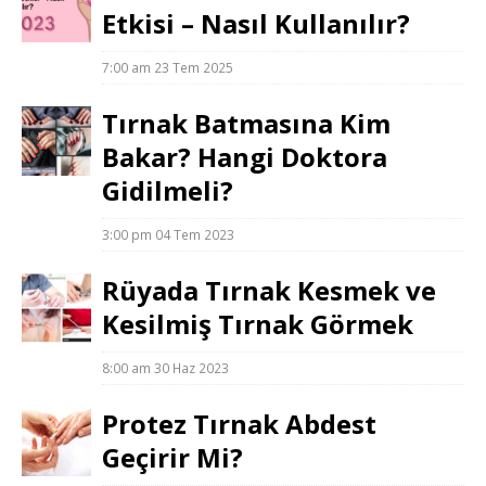
Etkisi – Nasıl Kullanılır?
7:00 am
23 Tem 2025
Tırnak Batmasına Kim
Bakar? Hangi Doktora
Gidilmeli?
3:00 pm
04 Tem 2023
Rüyada Tırnak Kesmek ve
Kesilmiş Tırnak Görmek
8:00 am
30 Haz 2023
Protez Tırnak Abdest
Geçirir Mi?