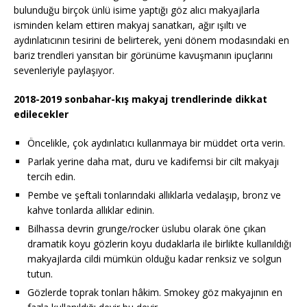
bulunduğu birçok ünlü isime yaptığı göz alıcı makyajlarla
isminden kelam ettiren makyaj sanatkarı, ağır ışıltı ve
aydınlatıcının tesirini de belirterek, yeni dönem modasındaki en
bariz trendleri yansıtan bir görünüme kavuşmanın ipuçlarını
sevenleriyle paylaşıyor.
2018-2019 sonbahar-kış makyaj trendlerinde dikkat
edilecekler
Öncelikle, çok aydınlatıcı kullanmaya bir müddet orta verin.
Parlak yerine daha mat, duru ve kadifemsi bir cilt makyajı
tercih edin.
Pembe ve şeftali tonlarındaki allıklarla vedalaşıp, bronz ve
kahve tonlarda allıklar edinin.
Bilhassa devrin grunge/rocker üslubu olarak öne çıkan
dramatik koyu gözlerin koyu dudaklarla ile birlikte kullanıldığı
makyajlarda cildi mümkün olduğu kadar renksiz ve solgun
tutun.
Gözlerde toprak tonları hâkim. Smokey göz makyajının en