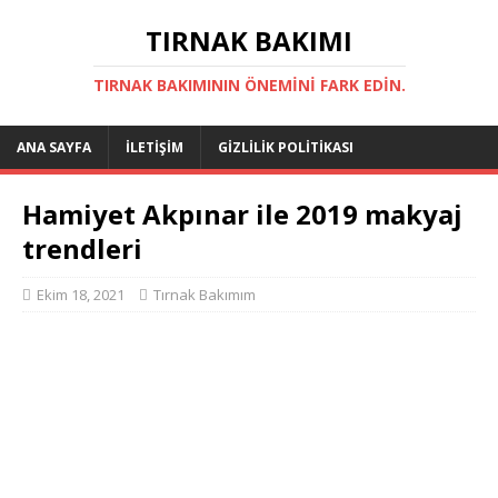
TIRNAK BAKIMI
TIRNAK BAKIMININ ÖNEMINI FARK EDIN.
ANA SAYFA
İLETIŞIM
GIZLILIK POLITIKASI
Hamiyet Akpınar ile 2019 makyaj
trendleri
Ekim 18, 2021
Tırnak Bakımım