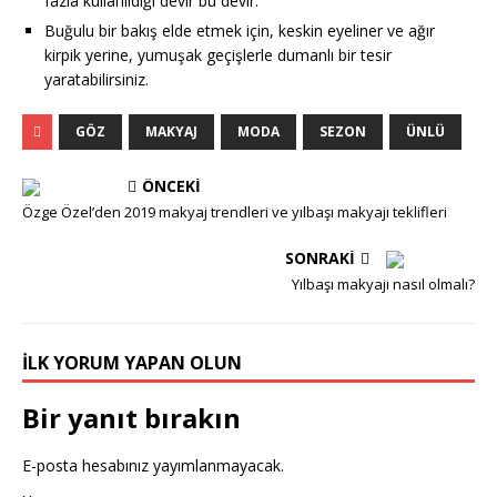
fazla kullanıldığı devir bu devir.
Buğulu bir bakış elde etmek için, keskin eyeliner ve ağır
kirpik yerine, yumuşak geçişlerle dumanlı bir tesir
yaratabilirsiniz.
GÖZ
MAKYAJ
MODA
SEZON
ÜNLÜ
ÖNCEKI
Özge Özel’den 2019 makyaj trendleri ve yılbaşı makyajı teklifleri
SONRAKI
Yılbaşı makyajı nasıl olmalı?
İLK YORUM YAPAN OLUN
Bir yanıt bırakın
E-posta hesabınız yayımlanmayacak.