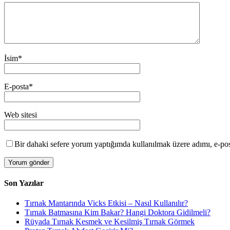
İsim
*
E-posta
*
Web sitesi
Bir dahaki sefere yorum yaptığımda kullanılmak üzere adımı, e-post
Son Yazılar
Tırnak Mantarında Vicks Etkisi – Nasıl Kullanılır?
Tırnak Batmasına Kim Bakar? Hangi Doktora Gidilmeli?
Rüyada Tırnak Kesmek ve Kesilmiş Tırnak Görmek