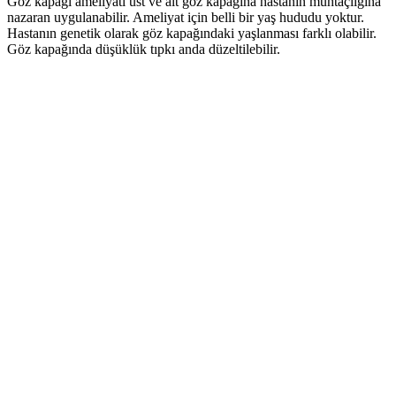
Göz kapağı ameliyatı üst ve alt göz kapağına hastanın muhtaçlığına
nazaran uygulanabilir. Ameliyat için belli bir yaş hududu yoktur.
Hastanın genetik olarak göz kapağındaki yaşlanması farklı olabilir.
Göz kapağında düşüklük tıpkı anda düzeltilebilir.