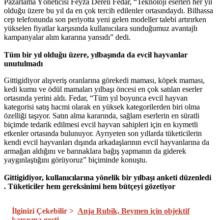
Pazarlama Yöneticisi Feyza Dereli Fedar, “Teknoloji eserleri her yıl
olduğu üzere bu yıl da en çok tercih edilenler ortasındaydı. Bilhassa
cep telefonunda son periyotta yeni gelen modeller talebi artırırken
yükselen fiyatlar karşısında kullanıcılara sunduğumuz avantajlı
kampanyalar alım kararına yansıdı” dedi.
Tüm bir yıl olduğu üzere, yılbaşında da evcil hayvanlar
unutulmadı
Gittigidiyor alışveriş oranlarına görekedi maması, köpek maması,
kedi kumu ve ödül mamaları yılbaşı öncesi en çok satılan eserler
ortasında yerini aldı. Fedar, “Tüm yıl boyunca evcil hayvan
kategorisi satış hacmi olarak en yüksek kategorilerden biri olma
özelliği taşıyor. Satın alma kararında, sağlam eserlerin en süratli
biçimde tedarik edilmesi evcil hayvan sahipleri için en kıymetli
etkenler ortasında bulunuyor. Ayrıyeten son yıllarda tüketicilerin
kendi evcil hayvanları dışında arkadaşlarının evcil hayvanlarına da
armağan aldığını ve barınaklara bağış yapmanın da giderek
yaygınlaştığını görüyoruz” biçiminde konuştu.
Gittigidiyor, kullanıcılarına yönelik bir yılbaşı anketi düzenledi​
. Tüketiciler hem gereksinimi hem bütçeyi gözetiyor
İlginizi Çekebilir >
Anja Rubik, Beymen için objektif
karşısına geçti