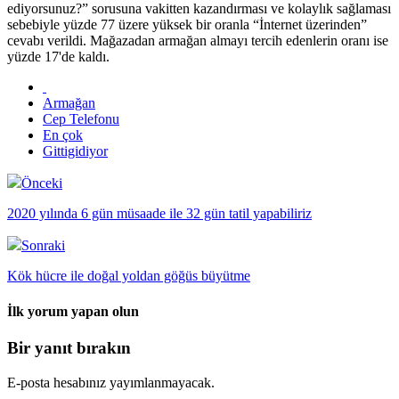
ediyorsunuz?” sorusuna vakitten kazandırması ve kolaylık sağlaması
sebebiyle yüzde 77 üzere yüksek bir oranla “İnternet üzerinden”
cevabı verildi. Mağazadan armağan almayı tercih edenlerin oranı ise
yüzde 17'de kaldı.
Armağan
Cep Telefonu
En çok
Gittigidiyor
Önceki
2020 yılında 6 gün müsaade ile 32 gün tatil yapabiliriz
Sonraki
Kök hücre ile doğal yoldan göğüs büyütme
İlk yorum yapan olun
Bir yanıt bırakın
E-posta hesabınız yayımlanmayacak.