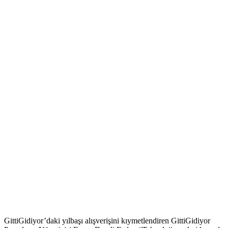
GittiGidiyor’daki yılbaşı alışverişini kıymetlendiren GittiGidiyor