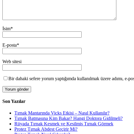
İsim
*
E-posta
*
Web sitesi
Bir dahaki sefere yorum yaptığımda kullanılmak üzere adımı, e-post
Son Yazılar
Tırnak Mantarında Vicks Etkisi – Nasıl Kullanılır?
Tırnak Batmasına Kim Bakar? Hangi Doktora Gidilmeli?
Rüyada Tırnak Kesmek ve Kesilmiş Tırnak Görmek
Protez Tırnak Abdest Geçirir Mi?