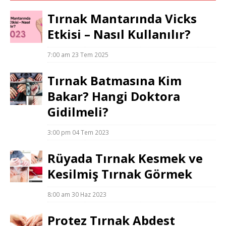
Tırnak Mantarında Vicks
Etkisi – Nasıl Kullanılır?
7:00 am
23 Tem 2025
Tırnak Batmasına Kim
Bakar? Hangi Doktora
Gidilmeli?
3:00 pm
04 Tem 2023
Rüyada Tırnak Kesmek ve
Kesilmiş Tırnak Görmek
8:00 am
30 Haz 2023
Protez Tırnak Abdest