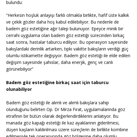
bulundu:
“Herkesin hoşluk anlayışı farklı olmakla birlikte, hafif üste kalkık
ve çekik gözler daha hoş kabul edilebiliyor. Bu nedenle de
badem göz estetiğine ağır talep bulunuyor. Epeyce minik bir
cerrahi uygulama olan badem göz estetiği sürecinden birkaç
saat sonra, hastalar taburcu ediliyor. Bu operasyon sayesinde
bakışlardaki derinlik artarken, tıpkı vakitte bakışların verdiği güç
olumlu istikamette değişiyor. Badem göz estetiği ile elde edilen
değişim sayesinde şahıslar, daha enerjik, genç ve canlı
görünebiliyor”
Badem göz estetiğine birkaç saat için taburcu
olunabiliyor
Badem göz estetiği ile alımlı ve alımlı bakışlara sahip
olunduğunu belirten Op. Dr Mirza Fırat, uygulamalarında göz
etrafının bir bütün olarak değerlendirdiklerini anlatıyor. Bu
manada göz kapağı estetiği ile kaz ayaklarının giderilmesi,
düşen kaşların kaldırılması üzere süreçlerin de birlikte kombine
edilmesiyle tek operasyonda göz bölgesine daha olumlu