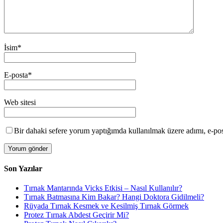
İsim
*
E-posta
*
Web sitesi
Bir dahaki sefere yorum yaptığımda kullanılmak üzere adımı, e-post
Son Yazılar
Tırnak Mantarında Vicks Etkisi – Nasıl Kullanılır?
Tırnak Batmasına Kim Bakar? Hangi Doktora Gidilmeli?
Rüyada Tırnak Kesmek ve Kesilmiş Tırnak Görmek
Protez Tırnak Abdest Geçirir Mi?