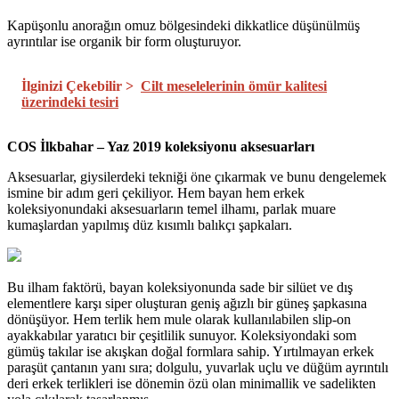
Kapüşonlu anorağın omuz bölgesindeki dikkatlice düşünülmüş
ayrıntılar ise organik bir form oluşturuyor.
İlginizi Çekebilir >
Cilt meselelerinin ömür kalitesi
üzerindeki tesiri
COS İlkbahar – Yaz 2019 koleksiyonu aksesuarları
Aksesuarlar, giysilerdeki tekniği öne çıkarmak ve bunu dengelemek
ismine bir adım geri çekiliyor. Hem bayan hem erkek
koleksiyonundaki aksesuarların temel ilhamı, parlak muare
kumaşlardan yapılmış düz kısımlı balıkçı şapkaları.
Bu ilham faktörü, bayan koleksiyonunda sade bir silüet ve dış
elementlere karşı siper oluşturan geniş ağızlı bir güneş şapkasına
dönüşüyor. Hem terlik hem mule olarak kullanılabilen slip-on
ayakkabılar yaratıcı bir çeşitlilik sunuyor. Koleksiyondaki som
gümüş takılar ise akışkan doğal formlara sahip. Yırtılmayan erkek
paraşüt çantanın yanı sıra; dolgulu, yuvarlak uçlu ve düğüm ayrıntılı
deri erkek terlikleri ise dönemin özü olan minimallik ve sadelikten