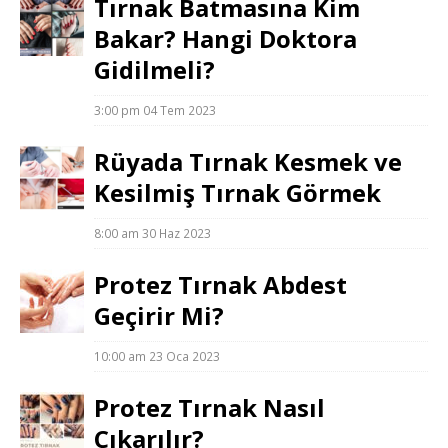
Tırnak Batmasına Kim
Bakar? Hangi Doktora
Gidilmeli?
3:00 pm
04 Tem 2023
Rüyada Tırnak Kesmek ve
Kesilmiş Tırnak Görmek
8:00 am
30 Haz 2023
Protez Tırnak Abdest
Geçirir Mi?
10:00 am
23 Oca 2023
Protez Tırnak Nasıl
Çıkarılır?