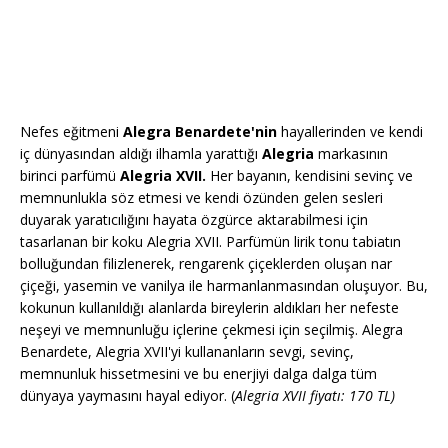
Nefes eğitmeni
Alegra Benardete'nin
hayallerinden ve kendi
iç dünyasından aldığı ilhamla yarattığı
Alegria
markasının
birinci parfümü
Alegria XVII.
Her bayanın, kendisini sevinç ve
memnunlukla söz etmesi ve kendi özünden gelen sesleri
duyarak yaratıcılığını hayata özgürce aktarabilmesi için
tasarlanan bir koku Alegria XVII. Parfümün lirik tonu tabiatın
bolluğundan filizlenerek, rengarenk çiçeklerden oluşan nar
çiçeği, yasemin ve vanilya ile harmanlanmasından oluşuyor. Bu,
kokunun kullanıldığı alanlarda bireylerin aldıkları her nefeste
neşeyi ve memnunluğu içlerine çekmesi için seçilmiş. Alegra
Benardete, Alegria XVII'yi kullananların sevgi, sevinç,
memnunluk hissetmesini ve bu enerjiyi dalga dalga tüm
dünyaya yaymasını hayal ediyor. (
Alegria XVII fiyatı: 170 TL)