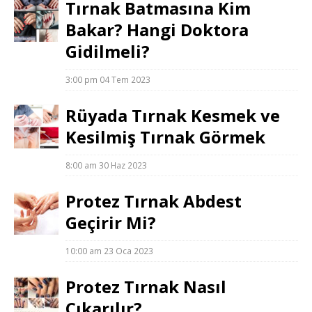
Tırnak Batmasına Kim
Bakar? Hangi Doktora
Gidilmeli?
3:00 pm
04 Tem 2023
Rüyada Tırnak Kesmek ve
Kesilmiş Tırnak Görmek
8:00 am
30 Haz 2023
Protez Tırnak Abdest
Geçirir Mi?
10:00 am
23 Oca 2023
Protez Tırnak Nasıl
Çıkarılır?