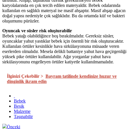
tartısıdır. Ahşap, taşınabilir özellik gerektirmeyen bebek
karyolalarında en çok tercih edilen materyaldir. Bebek odalarında
kullanılan en sağlıklı materyal ise masif ahşaptır. Masif ahşap ağacın
doğal yapısı nedeniyle çok sağlıklıdır. Bu da ortamda küf ve bakteri
oluşumunu pürüzler.
Oyuncak ve süsler risk oluşturabilir
Bebek yatağı olabildiğince boş bırakılmalıdır. Gereksiz süsler,
oyuncaklar yahut yastıklar bebek için önemli bir risk oluşturacaktır.
Kullanılan örtüler kesinlikle hava sirkülasyonuna müsaade veren
eserlerden olmalıdır. Mesela delikli battaniye yahut hava geçirgenliği
yüksek pike örtüler kullanılabilir. Ağır yorganlar yahut hava
sirkülasyonunu engelleyen örtüler katiyetle kullanılmamalıdır.
İlginizi Çekebilir >
Bayram tatilinde kendinize huzur ve
dinginlik ikram edin
Bebek
Beşik
Malzeme
Taşınabilir
Önceki