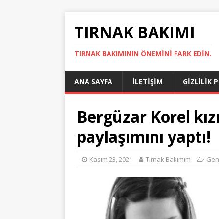
TIRNAK BAKIMI
TIRNAK BAKIMININ ÖNEMINI FARK EDIN.
ANA SAYFA
İLETIŞIM
GIZLILIK 
Bergüzar Korel kızı 
paylaşımını yaptı!
Kasım 23, 2021
Tırnak Bakımım
Gen