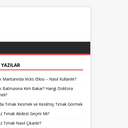
 YAZILAR
k Mantarında Vicks Etkisi – Nasıl Kullanılır?
ak Batmasına Kim Bakar? Hangi Doktora
meli?
da Tırnak Kesmek ve Kesilmiş Tırnak Görmek
z Tırnak Abdest Geçirir Mi?
z Tırnak Nasıl Çıkarılır?