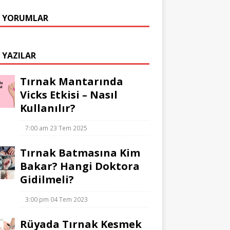
 YORUMLAR
 YAZILAR
Tırnak Mantarında
Vicks Etkisi – Nasıl
Kullanılır?
7:00 am
23 Tem 2025
Tırnak Batmasına Kim
Bakar? Hangi Doktora
Gidilmeli?
3:00 pm
04 Tem 2023
Rüyada Tırnak Kesmek