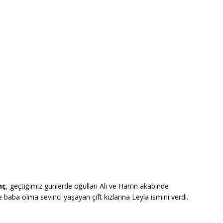
nç
, geçtiğimiz günlerde oğulları Ali ve Han’ın akabinde
e baba olma sevinci yaşayan çift kızlarına Leyla ismini verdi.