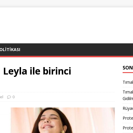
POLITIKASI
Leyla ile birinci
SON
Tırna
Tırn
el
0
Gidil
Rüya
Prote
Prote