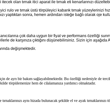
tecek olan tırnak itici aparat ile tırnak eti kenarlarınızı düzeltebi
ulo ve tırnak üstü törpüleyici kabarık tırnak yüzeylerinizi hızlıca
ızı yaptıktan sonra, hemen ardından isteğe bağlı olarak oje kulla
llanıcılarına çok daha uygun bir fiyat ve performans özelliği sun
lerle de karşınıza çıktığını düşünebilirsiniz. Sizin için aşağıda Ap
arında değişmektedir.
için de ayrı bir bakım sağlayabilmektedir. Bu özelliği nedeniyle de tercih
 şekilde törpülemenize hem de cilalamanıza yardımcı olmaktadır.
ile tırnaklarınızı aynı hizada bulunacak şekilde el ve ayak tırnaklarınızı