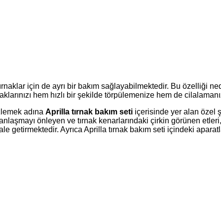
?
ırnaklar için de ayrı bir bakım sağlayabilmektedir. Bu özelliği ne
naklarınızı hem hızlı bir şekilde törpülemenize hem de cilalaman
izlemek adına
Aprilla tırnak bakım seti
içerisinde yer alan özel şe
anlaşmayı önleyen ve tırnak kenarlarındaki çirkin görünen etleri, 
le getirmektedir. Ayrıca Aprilla tırnak bakım seti içindeki aparatl