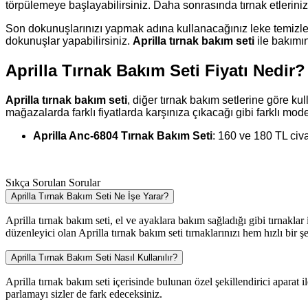
törpülemeye başlayabilirsiniz. Daha sonrasında tırnak etlerinizi i
Son dokunuşlarınızı yapmak adına kullanacağınız leke temizleyici r
dokunuşlar yapabilirsiniz.
Aprilla tırnak bakım seti
ile bakımın
Aprilla Tırnak Bakım Seti Fiyatı Nedir?
Aprilla tırnak bakım seti
, diğer tırnak bakım setlerine göre ku
mağazalarda farklı fiyatlarda karşınıza çıkacağı gibi farklı model
Aprilla Anc-6804 Tırnak Bakım Seti
: 160 ve 180 TL civ
Sıkça Sorulan Sorular
Aprilla Tırnak Bakım Seti Ne İşe Yarar?
Aprilla tırnak bakım seti, el ve ayaklara bakım sağladığı gibi tırnaklar 
düzenleyici olan Aprilla tırnak bakım seti tırnaklarınızı hem hızlı bir
Aprilla Tırnak Bakım Seti Nasıl Kullanılır?
Aprilla tırnak bakım seti içerisinde bulunan özel şekillendirici aparat 
parlamayı sizler de fark edeceksiniz.