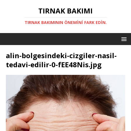
TIRNAK BAKIMI
TIRNAK BAKIMININ ÖNEMINI FARK EDIN.
alin-bolgesindeki-cizgiler-nasil-
tedavi-edilir-0-fEE48Nis.jpg