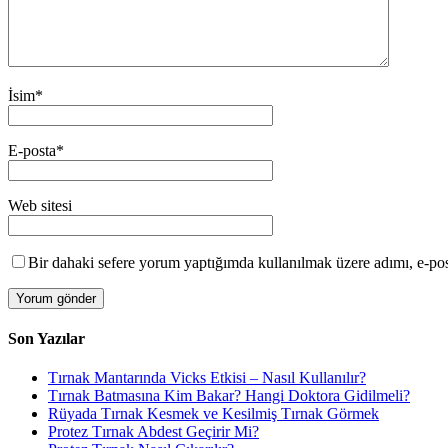
İsim
*
E-posta
*
Web sitesi
Bir dahaki sefere yorum yaptığımda kullanılmak üzere adımı, e-post
Son Yazılar
Tırnak Mantarında Vicks Etkisi – Nasıl Kullanılır?
Tırnak Batmasına Kim Bakar? Hangi Doktora Gidilmeli?
Rüyada Tırnak Kesmek ve Kesilmiş Tırnak Görmek
Protez Tırnak Abdest Geçirir Mi?