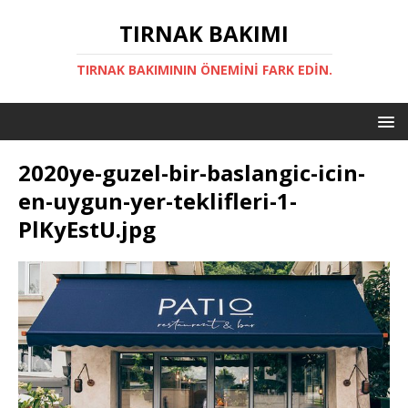
TIRNAK BAKIMI
TIRNAK BAKIMININ ÖNEMINI FARK EDIN.
2020ye-guzel-bir-baslangic-icin-
en-uygun-yer-teklifleri-1-
PlKyEstU.jpg