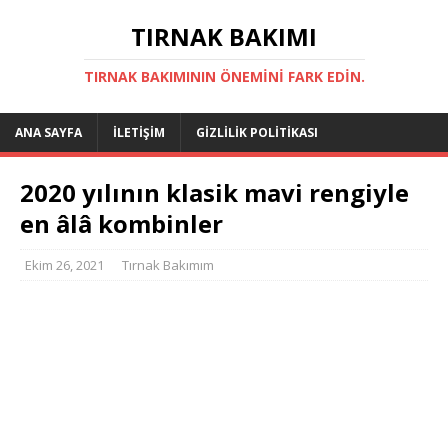
TIRNAK BAKIMI
TIRNAK BAKIMININ ÖNEMINI FARK EDIN.
ANA SAYFA
İLETIŞIM
GIZLILIK POLITIKASI
2020 yılının klasik mavi rengiyle
en âlâ kombinler
Ekim 26, 2021
Tırnak Bakımım