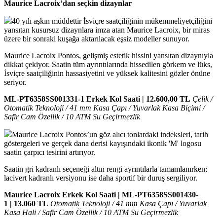
Maurice Lacroix’dan seçkin dizaynlar
40 yılı aşkın müddettir İsviçre saatçiliğinin mükemmeliyetçiliğini
yansıtan kusursuz dizaynlara imza atan Maurice Lacroix, bir miras
üzere bir sonraki kuşağa aktarılacak eşsiz modeller sunuyor.
Maurice Lacroix Pontos, gelişmiş estetik hissini yansıtan dizaynıyla
dikkat çekiyor. Saatin tüm ayrıntılarında hissedilen görkem ve lüks,
İsviçre saatçiliğinin hassasiyetini ve yüksek kalitesini gözler önüne
seriyor.
ML-PT6358SS001331-1 Erkek Kol Saati | 12.600,00 TL
Çelik /
Otomatik Teknoloji / 41 mm Kasa Çapı / Yuvarlak Kasa Biçimi /
Safir Cam Özellik / 10 ATM Su Geçirmezlik
Maurice Lacroix Pontos’un göz alıcı tonlardaki indeksleri, tarih
göstergeleri ve gerçek dana derisi kayışındaki ikonik 'M' logosu
saatin çarpıcı tesirini artırıyor.
Saatin gri kadranlı seçeneği altın rengi ayrıntılarla tamamlanırken;
lacivert kadranlı versiyonu ise daha sportif bir duruş sergiliyor.
Maurice Lacroix Erkek Kol Saati | ML-PT6358SS001430-
1 | 13.060 TL
Otomatik Teknoloji / 41 mm Kasa Çapı / Yuvarlak
Kasa Hali / Safir Cam Özellik / 10 ATM Su Geçirmezlik