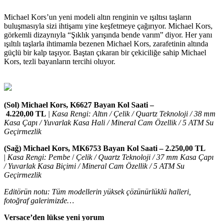
Michael Kors’un yeni modeli altın renginin ve ışıltısı taşların
buluşmasıyla sizi ihtişamı yine keşfetmeye çağırıyor. Michael Kors,
görkemli dizaynıyla “Şıklık yarışında bende varım” diyor. Her yanı
ışıltılı taşlarla ihtimamla bezenen Michael Kors, zarafetinin altında
güçlü bir kalp taşıyor. Baştan çıkaran bir çekiciliğe sahip Michael
Kors, tezli bayanların tercihi oluyor.
(Sol) Michael Kors, K6627 Bayan Kol Saati –
4.220,00 TL
|
Kasa Rengi: Altın /
Çelik / Quartz Teknoloji / 38 mm
Kasa Çapı / Yuvarlak Kasa Hali / Mineral Cam Özellik / 5 ATM Su
Geçirmezlik
(Sağ) Michael Kors, MK6753 Bayan Kol Saati – 2.250,00 TL
|
Kasa Rengi: Pembe
/
Çelik / Quartz Teknoloji / 37 mm Kasa Çapı
/ Yuvarlak Kasa Biçimi / Mineral Cam Özellik / 5 ATM Su
Geçirmezlik
Editörün notu: Tüm modellerin yüksek çözünürlüklü halleri,
fotoğraf galerimizde…
Versace’den lükse yeni yorum