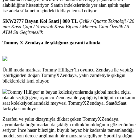
alabildiğine hissettiriyor. Saatin indekslerinde yer alan ışıltılı taşlar
ise adeta sükunetin içindeki iddiayı temsil ediyor.
SKW2777 Bayan Kol Saati | 880 TL
Çelik / Quartz Teknoloji / 26
mm Kasa Çapı / Yuvarlak Kasa Biçimi / Mineral Cam Özellik / 5
ATM Su Geçirmezlik
Tommy X Zendaya ile şıklığınız garanti altında
Ünlü moda markası Tommy Hilfiger’in oyuncu Zendaya ile yaptığı
işbirliğinden doğan TommyXZendaya, yalın zarafetiyle şıklığın
bileklerdeki ismi oluyor.
Tommy Hilfiger’ın bayan koleksiyonlarında global marka elçisi
olarak seçtiği genç oyuncu Zendaya ile yaptığı iş birliğinin markanın
saat koleksiyonlarındaki meyvesi TommyXZendaya, Saat&Saat
farkıyla sunuluyor.
Zarafeti ve yalın dizaynıyla dikkat çeken TommyXZendaya,
ayrıntılarda boğulmadan da şıklığın mümkün olduğunu gözler önüne
seriyor. İnce hasır bileziğin, büyük beyaz bir kadranla tamamlandığı
model, son derece argümanlı bir manzara sergiliyor. Sportif şıklığın