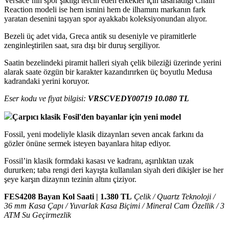
Versace’nin spor şıklığı tercih eden erkekler için tasarladığı Chain
Reaction modeli ise hem ismini hem de ilhamını markanın fark
yaratan desenini taşıyan spor ayakkabı koleksiyonundan alıyor.
Bezeli üç adet vida, Greca antik su deseniyle ve piramitlerle
zenginleştirilen saat, sıra dışı bir duruş sergiliyor.
Saatin bezelindeki piramit halleri siyah çelik bileziği üzerinde yerini
alarak saate özgün bir karakter kazandırırken üç boyutlu Medusa
kadrandaki yerini koruyor.
Eser kodu ve fiyat bilgisi:
VRSCVEDY00719 10.080 TL​
Çarpıcı klasik Fosil'den bayanlar için yeni model
Fossil, yeni modeliyle klasik dizaynları seven ancak farkını da
gözler önüne sermek isteyen bayanlara hitap ediyor.
Fossil’in klasik formdaki kasası ve kadranı, aşırılıktan uzak
dururken; taba rengi deri kayışta kullanılan siyah deri dikişler ise her
şeye karşın dizaynın tezinin altını çiziyor.
FES4208 Bayan Kol Saati | 1.380 TL
Çelik / Quartz Teknoloji /
36 mm Kasa Çapı / Yuvarlak Kasa Biçimi / Mineral Cam Özellik / 3
ATM Su Geçirmezlik