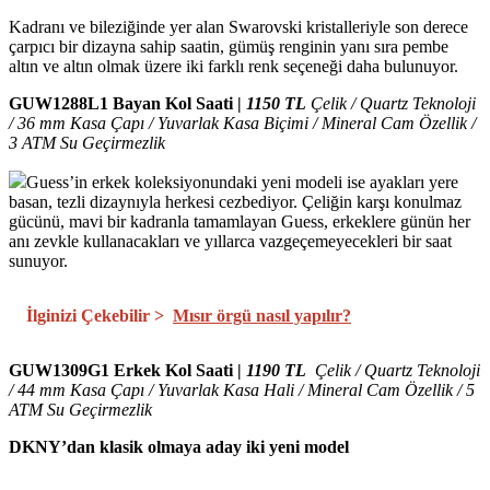
Kadranı ve bileziğinde yer alan Swarovski kristalleriyle son derece
çarpıcı bir dizayna sahip saatin, gümüş renginin yanı sıra pembe
altın ve altın olmak üzere iki farklı renk seçeneği daha bulunuyor.
GUW1288L1 Bayan Kol Saati |
1150 TL
Çelik / Quartz Teknoloji
/ 36 mm Kasa Çapı / Yuvarlak Kasa Biçimi / Mineral Cam Özellik /
3 ATM Su Geçirmezlik
Guess’in erkek koleksiyonundaki yeni modeli ise ayakları yere
basan, tezli dizaynıyla herkesi cezbediyor. Çeliğin karşı konulmaz
gücünü, mavi bir kadranla tamamlayan Guess, erkeklere günün her
anı zevkle kullanacakları ve yıllarca vazgeçemeyecekleri bir saat
sunuyor.
İlginizi Çekebilir >
Mısır örgü nasıl yapılır?
GUW1309G1 Erkek Kol Saati |
1190 TL
Çelik / Quartz Teknoloji
/ 44 mm Kasa Çapı / Yuvarlak Kasa Hali / Mineral Cam Özellik / 5
ATM Su Geçirmezlik
DKNY’dan klasik olmaya aday iki yeni model