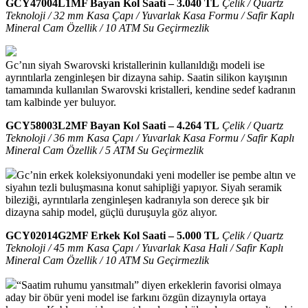
GCY47004L1MF Bayan Kol Saati – 3.040 TL
Çelik / Quartz
Teknoloji / 32 mm Kasa Çapı / Yuvarlak Kasa Formu / Safir Kaplı
Mineral Cam Özellik / 10 ATM Su Geçirmezlik
Gc’nın siyah Swarovski kristallerinin kullanıldığı modeli ise
ayrıntılarla zenginleşen bir dizayna sahip. Saatin silikon kayışının
tamamında kullanılan Swarovski kristalleri, kendine sedef kadranın
tam kalbinde yer buluyor.
GCY58003L2MF Bayan Kol Saati – 4.264 TL
Çelik / Quartz
Teknoloji / 36 mm Kasa Çapı / Yuvarlak Kasa Formu / Safir Kaplı
Mineral Cam Özellik / 5 ATM Su Geçirmezlik
Gc’nin erkek koleksiyonundaki yeni modeller ise pembe altın ve
siyahın tezli buluşmasına konut sahipliği yapıyor. Siyah seramik
bileziği, ayrıntılarla zenginleşen kadranıyla son derece şık bir
dizayna sahip model, güçlü duruşuyla göz alıyor.
GCY02014G2MF Erkek Kol Saati – 5.000 TL
Çelik / Quartz
Teknoloji / 45 mm Kasa Çapı / Yuvarlak Kasa Hali / Safir Kaplı
Mineral Cam Özellik / 10 ATM Su Geçirmezlik
“Saatim ruhumu yansıtmalı” diyen erkeklerin favorisi olmaya
aday bir öbür yeni model ise farkını özgün dizaynıyla ortaya