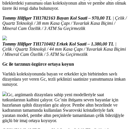
bileklerdeki yansıması olan koleksiyonun altın ve pembe altın olmak
üzere iki rengi daha bulunuyor.
Tommy Hilfiger TH1782163 Bayan Kol Saati – 970,00 TL
| Çelik /
Quartz Teknoloji / 38 mm Kasa Çapı / Yuvarlak Kasa Biçimi /
Mineral Cam Özellik / 3 ATM Su Geçirmezlik
Tommy Hilfiger TH1710402 Erkek Kol Saati – 1.380,00 TL
|
Çelik / Quartz Teknoloji / 44 mm Kasa Çapı / Yuvarlak Kasa Biçimi
/ Mineral Cam Özellik / 5 ATM Su Geçirmezlik
Gc ile tarzınızı özgürce ortaya koyun
Varlıklı koleksiyonunda bayan ve erkekler için birbirinden savlı
dizaynlara yer veren Gc, tezli şeklinizi saatinize yansıtmanıza imkan
sunuyor.
Gc, argümanlı dizaynlara sahip yeni modelleriyle saat
tutkunlarının kalbini çalıyor. Gc’nin ihtişamı seven bayanlar için
hazırlanan ışıltılı dizaynları göz alıyor. Pembe altın bezelinde ve
kadranının tamamında kullanılan Swarovski kristalleriyle fark
yaratan model, pembe altın perçinlerle tamamlanan çelik bileziğiyle
güçlü bir imaj ortaya koyuyor.