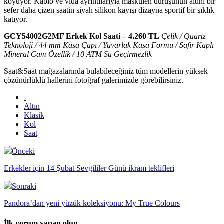
koyuyor. Kablo ve vida ayrıntılarıyla maskülen duruşunun altını bir
sefer daha çizen saatin siyah silikon kayışı dizayna sportif bir şıklık
katıyor.
GCY54002G2MF Erkek Kol Saati – 4.260 TL
Çelik / Quartz
Teknoloji / 44 mm Kasa Çapı / Yuvarlak Kasa Formu / Safir Kaplı
Mineral Cam Özellik / 10 ATM Su Geçirmezlik
Saat&Saat mağazalarında bulabileceğiniz tüm modellerin yüksek
çözünürlüklü hallerini fotoğraf galerimizde görebilirsiniz.
Altın
Klasik
Kol
Saat
Önceki
Erkekler için 14 Şubat Sevgililer Günü ikram teklifleri
Sonraki
Pandora’dan yeni yüzük koleksiyonu: My True Colours
İlk yorum yapan olun