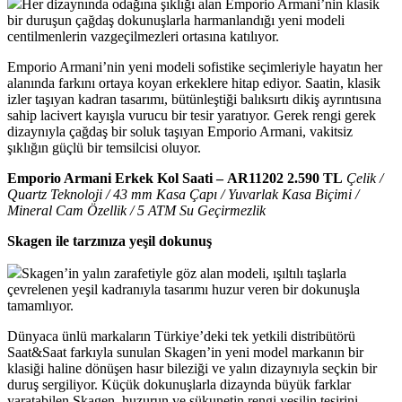
Her dizaynında odağına şıklığı alan Emporio Armani’nin klasik
bir duruşun çağdaş dokunuşlarla harmanlandığı yeni modeli
centilmenlerin vazgeçilmezleri ortasına katılıyor.
Emporio Armani’nin yeni modeli sofistike seçimleriyle hayatın her
alanında farkını ortaya koyan erkeklere hitap ediyor. Saatin, klasik
izler taşıyan kadran tasarımı, bütünleştiği balıksırtı dikiş ayrıntısına
sahip lacivert kayışla vurucu bir tesir yaratıyor. Gerek rengi gerek
dizaynıyla çağdaş bir soluk taşıyan Emporio Armani, vakitsiz
şıklığın güçlü bir temsilcisi oluyor.
Emporio Armani Erkek Kol Saati – AR11202 2.590 TL
Çelik /
Quartz Teknoloji / 43 mm Kasa Çapı / Yuvarlak Kasa Biçimi /
Mineral Cam Özellik / 5 ATM Su Geçirmezlik
Skagen ile tarzınıza yeşil dokunuş
Skagen’in yalın zarafetiyle göz alan modeli, ışıltılı taşlarla
çevrelenen yeşil kadranıyla tasarımı huzur veren bir dokunuşla
tamamlıyor.
Dünyaca ünlü markaların Türkiye’deki tek yetkili distribütörü
Saat&Saat farkıyla sunulan Skagen’in yeni model markanın bir
klasiği haline dönüşen hasır bileziği ve yalın dizaynıyla seçkin bir
duruş sergiliyor. Küçük dokunuşlarla dizaynda büyük farklar
yaratabilen Skagen, huzurun ve sükunetin rengi yeşilin tesirini