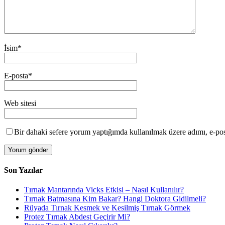
İsim
*
E-posta
*
Web sitesi
Bir dahaki sefere yorum yaptığımda kullanılmak üzere adımı, e-post
Son Yazılar
Tırnak Mantarında Vicks Etkisi – Nasıl Kullanılır?
Tırnak Batmasına Kim Bakar? Hangi Doktora Gidilmeli?
Rüyada Tırnak Kesmek ve Kesilmiş Tırnak Görmek
Protez Tırnak Abdest Geçirir Mi?