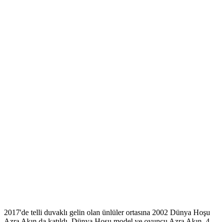
2017'de telli duvaklı gelin olan ünlüler ortasına 2002 Dünya Hoşu
Azra Akın da katıldı. Dünya Hoşu model ve oyuncu Azra Akın, 4