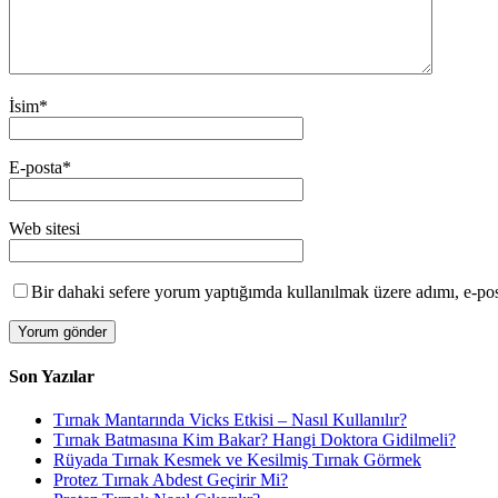
İsim
*
E-posta
*
Web sitesi
Bir dahaki sefere yorum yaptığımda kullanılmak üzere adımı, e-post
Son Yazılar
Tırnak Mantarında Vicks Etkisi – Nasıl Kullanılır?
Tırnak Batmasına Kim Bakar? Hangi Doktora Gidilmeli?
Rüyada Tırnak Kesmek ve Kesilmiş Tırnak Görmek
Protez Tırnak Abdest Geçirir Mi?